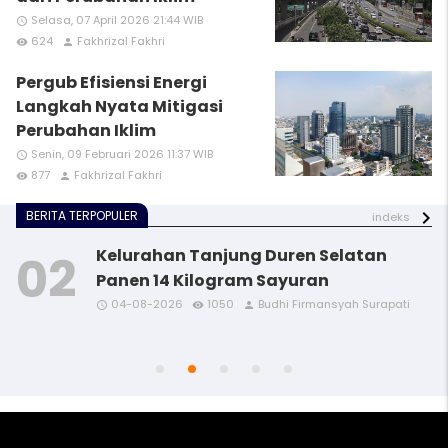
Selasa, 07 April 2026 21:44 WIB
access_time
624
Fakhrizal Fakhri
remove_red_eye
person
Pergub Efisiensi Energi
Langkah Nyata Mitigasi
Perubahan Iklim
Senin, 09 Februari 2026 11:37 WIB
access_time
877
Fakhrizal Fakhri
remove_red_eye
person
BERITA TERPOPULER
indeks
Kelurahan Tanjung Duren Selatan
Panen 14 Kilogram Sayuran
04-08-2026
1050
Budhi Firmansyah Surapati
access_time
access_time
access_time
access_time
remove_red_eye
remove_red_eye
remove_red_eye
remove_red_eye
person
person
person
person
access_time
remove_red_eye
person