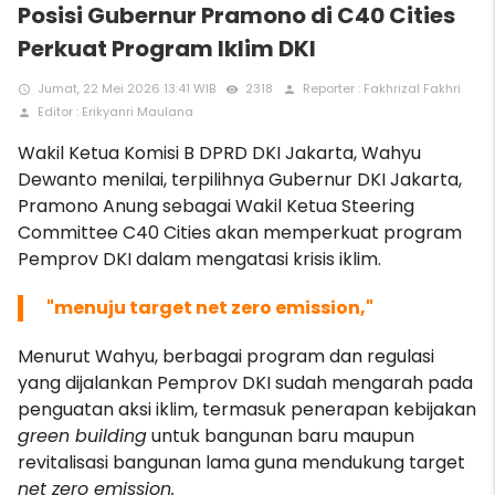
Posisi Gubernur Pramono di C40 Cities
Perkuat Program Iklim DKI
Jumat, 22 Mei 2026 13:41 WIB
2318
Reporter : Fakhrizal Fakhri
access_time
remove_red_eye
person
Editor : Erikyanri Maulana
person
Wakil Ketua Komisi B DPRD DKI Jakarta, Wahyu
Dewanto menilai, terpilihnya Gubernur DKI Jakarta,
Pramono Anung sebagai Wakil Ketua Steering
Committee C40 Cities akan memperkuat program
Pemprov DKI dalam mengatasi krisis iklim.
"menuju target net zero emission,"
Menurut Wahyu, berbagai program dan regulasi
yang dijalankan Pemprov DKI sudah mengarah pada
penguatan aksi iklim, termasuk penerapan kebijakan
green building
untuk bangunan baru maupun
revitalisasi bangunan lama guna mendukung target
net zero emission.