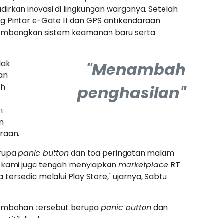
irkan inovasi di lingkungan warganya. Setelah
Pintar e-Gate 11 dan GPS antikendaraan
gembangkan sistem keamanan baru serta
dak
"Menambah
an
ah
penghasilan"
h
n
raan.
erupa
panic button
dan toa peringatan malam
tu, kami juga tengah menyiapkan
marketplace
RT
 tersedia melalui Play Store," ujarnya, Sabtu
tambahan tersebut berupa
panic button
dan