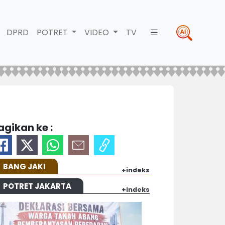
DPRD
POTRET
VIDEO
TV
agikan ke :
BANG JAKI
+indeks
POTRET JAKARTA
+indeks