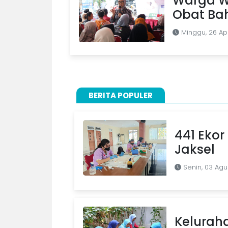
Warga W
Obat Ba
Minggu, 26 Apr
BERITA POPULER
441 Ekor 
Jaksel
Senin, 03 Agu
Kelurah