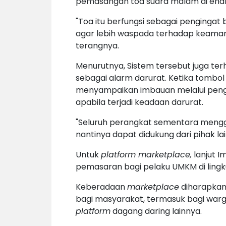
pemasangan toa suara malam di enam 
"Toa itu berfungsi sebagai pengingat 
agar lebih waspada terhadap keamana
terangnya.
Menurutnya, Sistem tersebut juga t
sebagai alarm darurat. Ketika tombol
menyampaikan imbauan melalui peng
apabila terjadi keadaan darurat.
"Seluruh perangkat sementara meng
nantinya dapat didukung dari pihak l
Untuk
platform marketplace,
lanjut I
pemasaran bagi pelaku UMKM di ling
Keberadaan
marketplace
diharapka
bagi masyarakat, termasuk bagi war
platform
dagang daring lainnya.