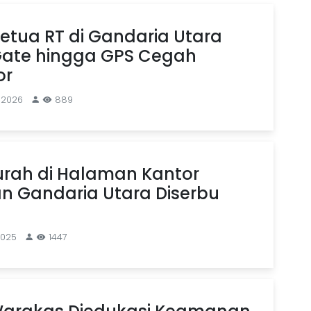
Ketua RT di Gandaria Utara
Gate hingga GPS Cegah
or
l 2026
889
rah di Halaman Kantor
n Gandaria Utara Diserbu
2025
1447