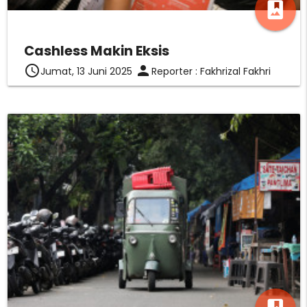
photo_album
Cashless Makin Eksis
access_time
person
Jumat, 13 Juni 2025
Reporter : Fakhrizal Fakhri