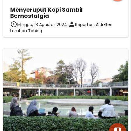
Menyeruput Kopi Sambil
Bernostalgia
access_time
person
Minggu, 18 Agustus 2024
Reporter : Aldi Geri
Lumban Tobing