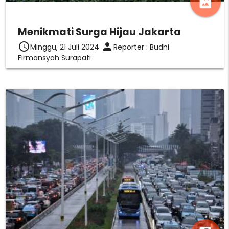
photo_album
Menikmati Surga Hijau Jakarta
access_time
person
Minggu, 21 Juli 2024
Reporter : Budhi
Firmansyah Surapati