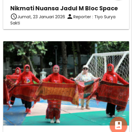
Nikmati Nuansa Jadul M Bloc Space
access_time
person
Jumat, 23 Januari 2026
Reporter : Tiyo Surya
Sakti
photo_album