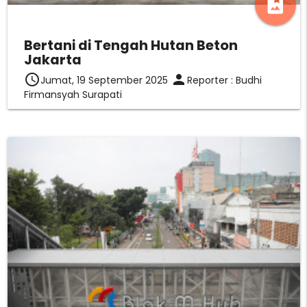
photo_album
Bertani di Tengah Hutan Beton
Jakarta
access_time
person
Jumat, 19 September 2025
Reporter : Budhi
Firmansyah Surapati