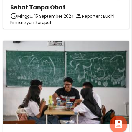
Sehat Tanpa Obat
access_time
person
Minggu, 15 September 2024
Reporter : Budhi
Firmansyah Surapati
photo_album