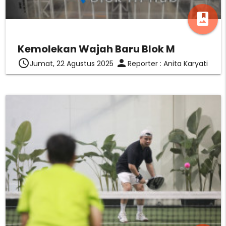
photo_album
Kemolekan Wajah Baru Blok M
access_time
person
Jumat, 22 Agustus 2025
Reporter : Anita Karyati