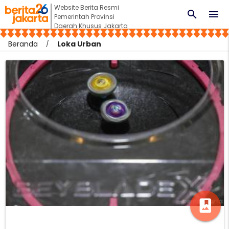
Website Berita Resmi
search
menu
Pemerintah Provinsi
Daerah Khusus Jakarta
Beranda
Loka Urban
photo_album