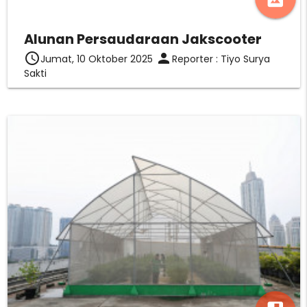
Alunan Persaudaraan Jakscooter
access_time
person
Jumat, 10 Oktober 2025
Reporter : Tiyo Surya
Sakti