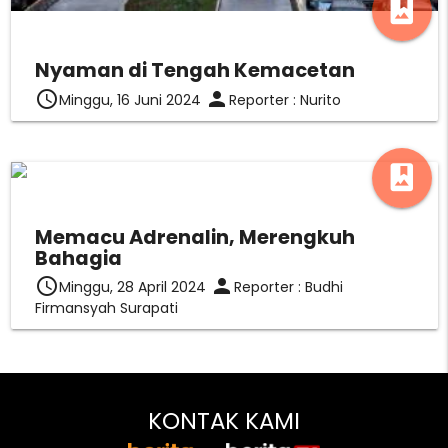
photo_album
Nyaman di Tengah Kemacetan
access_time
person
Minggu, 16 Juni 2024
Reporter : Nurito
photo_album
Memacu Adrenalin, Merengkuh
Bahagia
access_time
person
Minggu, 28 April 2024
Reporter : Budhi
Firmansyah Surapati
KONTAK KAMI