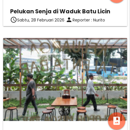
Pelukan Senja di Waduk Batu Licin
access_time
person
Sabtu, 28 Februari 2026
Reporter : Nurito
photo_album