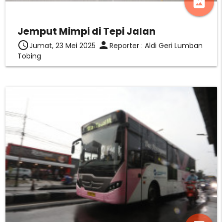
photo_album
Jemput Mimpi di Tepi Jalan
access_time
person
Jumat, 23 Mei 2025
Reporter : Aldi Geri Lumban
Tobing