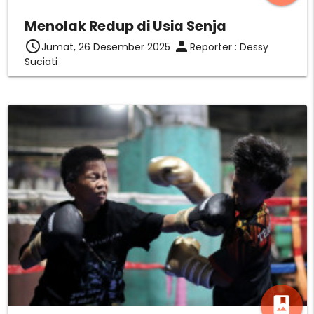
Menolak Redup di Usia Senja
access_time
person
Jumat, 26 Desember 2025
Reporter : Dessy
Suciati
photo_album