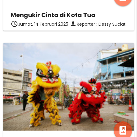
Mengukir Cinta di Kota Tua
access_time
person
Jumat, 14 Februari 2025
Reporter : Dessy Suciati
photo_album