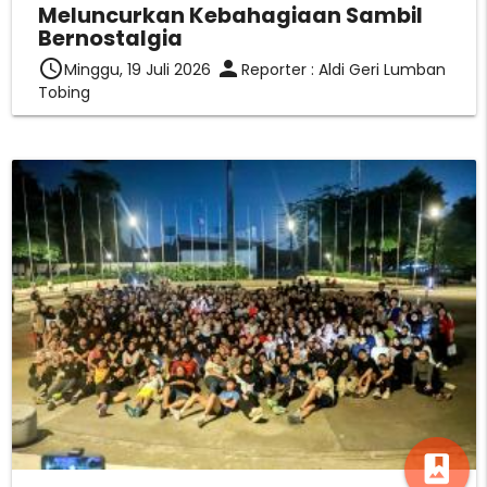
Meluncurkan Kebahagiaan Sambil
Bernostalgia
access_time
person
Minggu, 19 Juli 2026
Reporter : Aldi Geri Lumban
Tobing
photo_album