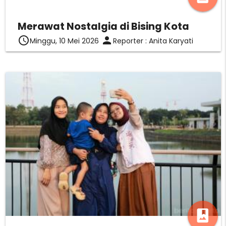
Merawat Nostalgia di Bising Kota
access_time
person
Minggu, 10 Mei 2026
Reporter : Anita Karyati
photo_album