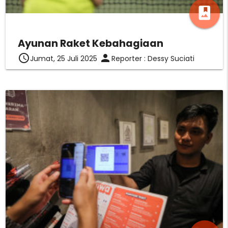
photo_album
Ayunan Raket Kebahagiaan
access_time
person
Jumat, 25 Juli 2025
Reporter : Dessy Suciati