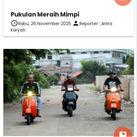
Pukulan Meraih Mimpi
access_time
person
Rabu, 26 November 2025
Reporter : Anita
Karyati
photo_album