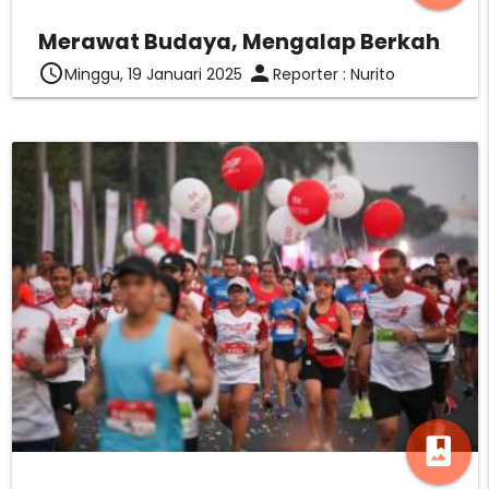
Merawat Budaya, Mengalap Berkah
access_time
person
Minggu, 19 Januari 2025
Reporter : Nurito
photo_album