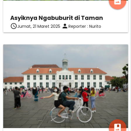
photo_album
Asyiknya Ngabuburit di Taman
access_time
person
Jumat, 21 Maret 2025
Reporter : Nurito
photo_album