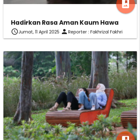
photo_album
Hadirkan Rasa Aman Kaum Hawa
access_time
person
Jumat, 11 April 2025
Reporter : Fakhrizal Fakhri