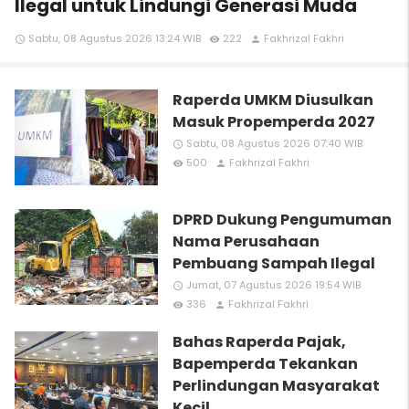
Ilegal untuk Lindungi Generasi Muda
Sabtu, 08 Agustus 2026 13:24 WIB
222
Fakhrizal Fakhri
access_time
remove_red_eye
person
Raperda UMKM Diusulkan
Masuk Propemperda 2027
Sabtu, 08 Agustus 2026 07:40 WIB
access_time
500
Fakhrizal Fakhri
remove_red_eye
person
DPRD Dukung Pengumuman
Nama Perusahaan
Pembuang Sampah Ilegal
Jumat, 07 Agustus 2026 19:54 WIB
access_time
336
Fakhrizal Fakhri
remove_red_eye
person
Bahas Raperda Pajak,
Bapemperda Tekankan
Perlindungan Masyarakat
Kecil