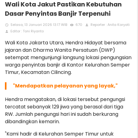
Wali Kota Jakut Pastikan Kebutuhan
Dasar Penyintas Banjir Terpenuhi
Selasa, 13 Januari 2026 13:17 WIB
670
Reporter : Anita Karyati
access_time
remove_red_eye
person
Editor : Toni Riyanto
person
Wali Kota Jakarta Utara, Hendra Hidayat
bersama
jajaran dan Dharma Wanita Persatuan (DWP)
setempat mengunjungi langsung lokasi pengungsian
warga penyintas banjir di Kantor Kelurahan Semper
Timur, Kecamatan Cilincing.
"Mendapatkan pelayanan yang layak,
"
Hendra mengatakan, di lokasi tersebut pengungsi
tercatat sebanyak 129 jiwa yang berasal dari tiga
RW. Jumlah pengungsi hari ini sudah berkurang
dibandingkan kemarin.
"Kami hadir di Kelurahan Semper Timur untuk