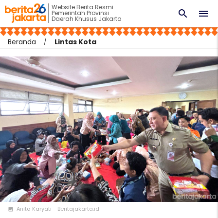
Website Berita Resmi
search
menu
Pemerintah Provinsi
Daerah Khusus Jakarta
Beranda
Lintas Kota
Anita Karyati - Beritajakarta.id
photo