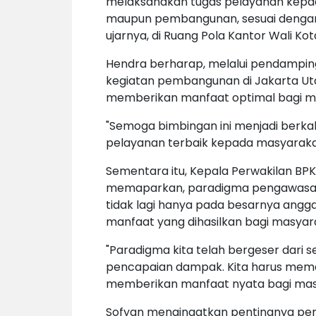
melaksanakan tugas pelayanan kepad
maupun pembangunan, sesuai dengan 
ujarnya, di Ruang Pola Kantor Wali Kot
Hendra berharap, melalui pendamping
kegiatan pembangunan di Jakarta Uta
memberikan manfaat optimal bagi m
"Semoga bimbingan ini menjadi berk
pelayanan terbaik kepada masyarakat
Sementara itu, Kepala Perwakilan BPKP
memaparkan, paradigma pengawasan 
tidak lagi hanya pada besarnya angg
manfaat yang dihasilkan bagi masyar
"Paradigma kita telah bergeser dari
pencapaian dampak. Kita harus mema
memberikan manfaat nyata bagi masy
Sofyan mengingatkan pentingnya pe