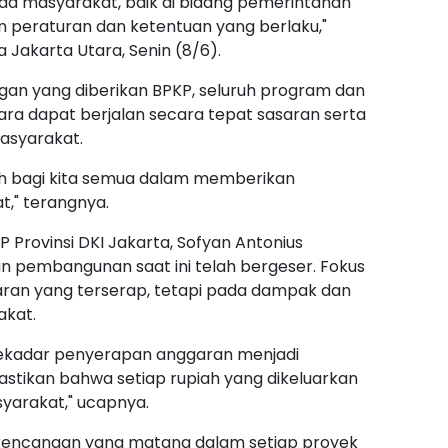
a masyarakat, baik di bidang pemerintahan
peraturan dan ketentuan yang berlaku,"
a Jakarta Utara, Senin (8/6).
an yang diberikan BPKP, seluruh program dan
ra dapat berjalan secara tepat sasaran serta
asyarakat.
ah bagi kita semua dalam memberikan
," terangnya.
 Provinsi DKI Jakarta, Sofyan Antonius
pembangunan saat ini telah bergeser. Fokus
aran yang terserap, tetapi pada dampak dan
akat.
 sekadar penyerapan anggaran menjadi
stikan bahwa setiap rupiah yang dikeluarkan
arakat," ucapnya.
rencanaan yang matang dalam setiap proyek