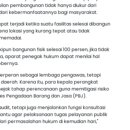
lan pembangunan tidak hanya diukur dari
ga dari kebermanfaatannya bagi masyarakat.
at terjadi ketika suatu fasilitas selesai dibangun
na lokasi yang kurang tepat atau tidak
 memadai.
ipun bangunan fisik selesai 100 persen, jika tidak
a, aparat penegak hukum dapat menilai hal
ebernya.
erperan sebagai lembaga pengawas, tetapi
 daerah. Karena itu, para kepala perangkat
sejak tahap perencanaan guna memitigasi risiko
s Pengadaan Barang dan Jasa (PBJ).
dit, tetapi juga menjalankan fungsi konsultasi
ntu agar pelaksanaan tugas pelayanan publik
 dari permasalahan hukum di kemudian hari,"