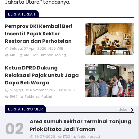
Jakarta Utara," tandasnya.
BERITA TERKAIT
Pemprov DKI Kembali Beri
Insentif Pajak Sektor
Restoran dan Perhotelan
Selasa, 07 April 2026 14:35 WIB
access_time
1481
Aldi Geri Lumban Tobing
remove_red_eye
person
Ketua DPRD Dukung
Relaksasi Pajak untuk Jaga
Daya Beli Warga
Minggu, 02 November 2025 13:30 WIB
access_time
1967
Fakhrizal Fakhri
remove_red_eye
person
BERITA TERPOPULER
indeks
Area Kumuh Sekitar Terminal Tanjung
Priok Ditata Jadi Taman
31-07-2026
1723
Anita Karyati
access_time
access_time
access_time
access_time
remove_red_eye
remove_red_eye
remove_red_eye
remove_red_eye
person
person
person
person