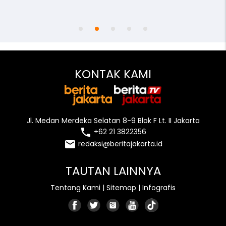
access_time
remove_red_eye
person
KONTAK KAMI
Jl. Medan Merdeka Selatan 8-9 Blok F Lt. II Jakarta
local_phone
+62 21 3822356
email
redaksi@beritajakarta.id
TAUTAN LAINNYA
Tentang Kami
|
Sitemap
|
Infografis