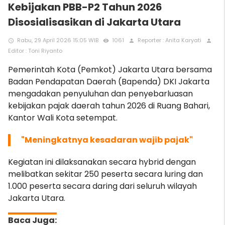
Kebijakan PBB-P2 Tahun 2026
Disosialisasikan di Jakarta Utara
Rabu, 29 April 2026 15:05 WIB
1061
Reporter : Anita Karyati
access_time
remove_red_eye
person
person
Editor : Toni Riyanto
Pemerintah Kota (Pemkot) Jakarta Utara bersama
Badan Pendapatan Daerah (Bapenda) DKI Jakarta
mengadakan penyuluhan dan penyebarluasan
kebijakan pajak daerah tahun 2026 di Ruang Bahari,
Kantor Wali Kota setempat.
"Meningkatnya kesadaran wajib pajak"
Kegiatan ini dilaksanakan secara hybrid dengan
melibatkan sekitar 250 peserta secara luring dan
1.000 peserta secara daring dari seluruh wilayah
Jakarta Utara.