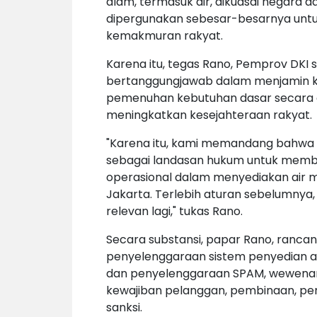
alam, termasuk air, dikuasai negara d
dipergunakan sebesar-besarnya unt
kemakmuran rakyat.
Karena itu, tegas Rano, Pemprov DKI 
bertanggungjawab dalam menjamin ke
pemenuhan kebutuhan dasar secara ad
meningkatkan kesejahteraan rakyat.
"Karena itu, kami memandang bahwa 
sebagai landasan hukum untuk member
operasional dalam menyediakan air m
Jakarta. Terlebih aturan sebelumnya, 
relevan lagi," tukas Rano.
Secara substansi, papar Rano, ranca
penyelenggaraan sistem penyedian ai
dan penyelenggaraan SPAM, wewenan
kewajiban pelanggan, pembinaan, pe
sanksi.