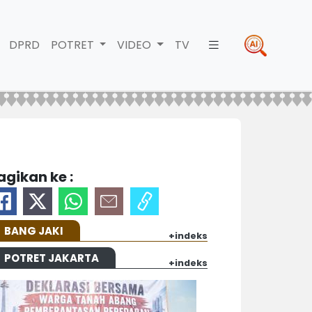
DPRD
POTRET
VIDEO
TV
agikan ke :
BANG JAKI
+indeks
POTRET JAKARTA
+indeks