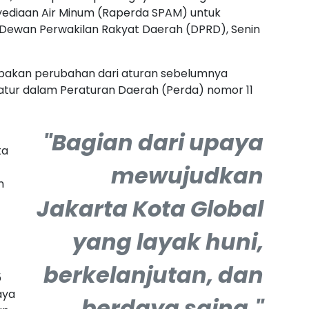
yediaan Air Minum (Raperda SPAM) untuk
a Dewan Perwakilan Rakyat Daerah (DPRD), Senin
upakan perubahan dari aturan sebelumnya
atur dalam Peraturan Daerah (Perda) nomor 11
"Bagian dari upaya
ta
mewujudkan
n
Jakarta Kota Global
yang layak huni,
berkelanjutan, dan
5
aya
berdaya saing,"