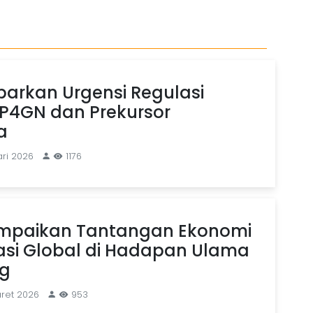
arkan Urgensi Regulasi
P4GN dan Prekursor
a
ari 2026
1176
mpaikan Tantangan Ekonomi
asi Global di Hadapan Ulama
ng
ret 2026
953