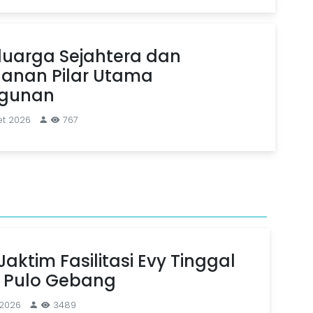
luarga Sejahtera dan
anan Pilar Utama
gunan
et 2026
767
aktim Fasilitasi Evy Tinggal
n Pulo Gebang
 2026
3489