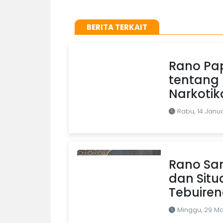
BERITA TERKAIT
Rano Pap
tentang 
Narkotik
Rabu, 14 Janu
Rano Sa
dan Situ
Tebuire
Minggu, 29 Ma