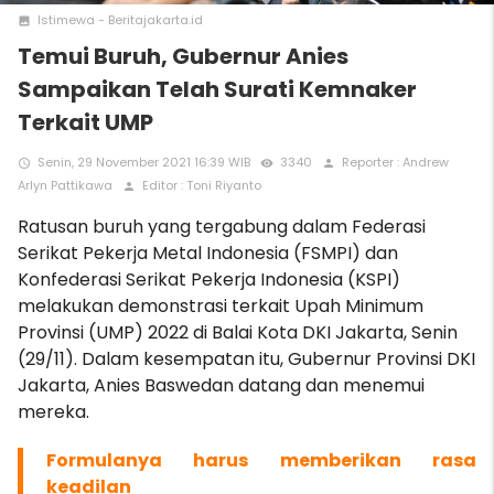
Istimewa - Beritajakarta.id
photo
Temui Buruh, Gubernur Anies
Sampaikan Telah Surati Kemnaker
Terkait UMP
Senin, 29 November 2021 16:39 WIB
3340
Reporter : Andrew
access_time
remove_red_eye
person
Arlyn Pattikawa
Editor : Toni Riyanto
person
Ratusan buruh yang tergabung dalam Federasi
Serikat Pekerja Metal Indonesia (FSMPI) dan
Konfederasi Serikat Pekerja Indonesia (KSPI)
melakukan demonstrasi terkait Upah Minimum
Provinsi (UMP) 2022 di Balai Kota DKI Jakarta, Senin
(29/11). Dalam kesempatan itu, Gubernur Provinsi DKI
Jakarta, Anies Baswedan datang dan menemui
mereka.
Fo
rmulanya harus memberikan rasa
keadilan