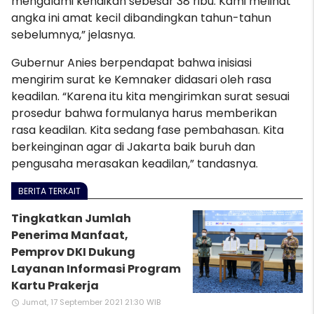
mengalami kenaikan sebesar 38 ribu. Kami melihat
angka ini amat kecil dibandingkan tahun-tahun
sebelumnya,” jelasnya.
Gubernur Anies berpendapat bahwa inisiasi
mengirim surat ke Kemnaker didasari oleh rasa
keadilan. “Karena itu kita mengirimkan surat sesuai
prosedur bahwa formulanya harus memberikan
rasa keadilan
. Kita sedang fase pembahasan. Kita
berkeinginan agar di Jakarta baik buruh dan
pengusaha merasakan keadilan,” tandasnya.
BERITA TERKAIT
Tingkatkan Jumlah
Penerima Manfaat,
Pemprov DKI Dukung
Layanan Informasi Program
Kartu Prakerja
Jumat, 17 September 2021 21:30 WIB
access_time