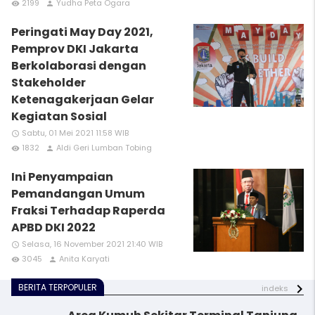
2199
Yudha Peta Ogara
remove_red_eye
person
Peringati May Day 2021,
Pemprov DKI Jakarta
Berkolaborasi dengan
Stakeholder
Ketenagakerjaan Gelar
Kegiatan Sosial
Sabtu, 01 Mei 2021 11:58 WIB
access_time
1832
Aldi Geri Lumban Tobing
remove_red_eye
person
Ini Penyampaian
Pemandangan Umum
Fraksi Terhadap Raperda
APBD DKI 2022
Selasa, 16 November 2021 21:40 WIB
access_time
3045
Anita Karyati
remove_red_eye
person
BERITA TERPOPULER
indeks