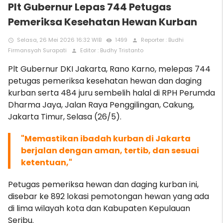
Plt Gubernur Lepas 744 Petugas
Pemeriksa Kesehatan Hewan Kurban
Selasa, 26 Mei 2026 16:32 WIB
1499
Reporter : Budhi
access_time
remove_red_eye
person
Firmansyah Surapati
Editor : Budhy Tristanto
person
Plt Gubernur DKI Jakarta, Rano Karno, melepas 744
petugas pemeriksa kesehatan hewan dan daging
kurban serta 484 juru sembelih halal di RPH Perumda
Dharma Jaya, Jalan Raya Penggilingan, Cakung,
Jakarta Timur, Selasa (26/5).
"Memastikan ibadah kurban di Jakarta
berjalan dengan aman, tertib, dan sesuai
ketentuan,"
Petugas pemeriksa hewan dan daging kurban ini,
disebar ke 892 lokasi pemotongan hewan yang ada
di lima wilayah kota dan Kabupaten Kepulauan
Seribu.