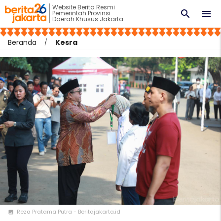
Website Berita Resmi
search
menu
Pemerintah Provinsi
Daerah Khusus Jakarta
Beranda
Kesra
Reza Pratama Putra - Beritajakarta.id
photo