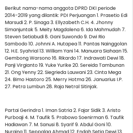
Berikut nama-nama anggota DPRD DKI periode
2014-2019 yang dilantik: PDI Perjuangan 1. Prasetio Edi
Marsudi 2. P. Sinaga 3. Ellyzabeth C.H. 4. Jhonny
Simanjuntak 5. Meity Magdalena 6. Ida Mahmudah 7.
Steven Setiabudi 8. Gani Suwondo 9. Dwi Rio
Sambodo 10. Johnni A. Hutapea 11. Pantas Nainggolan
12. H.E. Syahrial 13. William Yani 14. Manuara Siahaan 15.
Gembong Warsono 16. Rikardo 17. Indrawati Dewi 18.
Panji Virgianto 19. Yuke Yurike 20. Sereida Tambunan
21. Ong Yenny 22. Siegrieda Lauwani 23. Cinta Mega
24. Bimo Hastoro 25. Merry Hotma 26. Januarius I.P.
27. Petra Lumbun 28. Raja Netral Sitinjak.
Partai Gerindra 1. Iman Satria 2. Fajar Sidik 3. Aristo
Purboaji 4. M. Taufik 5. Prabowo Soenirman 6. Taufik
Hadiawan 7. M. Sanusi 8. Syarif 9. Abdul Goni 10.
Nuraina 11. Seppalga Ahmad 12. Endah Setia Dewi 13.