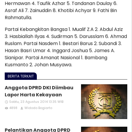
Hermawan 4. Taufik Azhar 5. Tandanan Daulay 6.
Asraf Ali 7. Zainuddin 8. Khotibi Achyar 9. Fathi Bin
Rahmatulla.
Partai Kebangkitan Bangsa 1. Mualif Z.A 2. Abdul Aziz
3. Hasbiallah Ilyas 4. Sudirman 5. Darusslam 6. Ahmad
Ruslam. Partai Nasdem 1. Bestari Barus 2. Subandi 3.
Hasan Basri Umar 4. Inggard Joshua 5. James A.
Sianipar. Partai Amanat Nasional 1. Bambang
Kusmanto 2. Johan Musyawa.
BERITA TERKAIT
Anggota DPRD DKI Diimbau
Lapor Harta Kekayaan
Sabtu, 23 Agustus 2014 13:35 WIB
access_time
4898
Widodo Bogiarto
remove_red_eye
person
Pelantikan Anggota DPRD