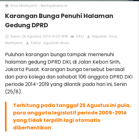
Erna Martiyanti - Beritajakarta.id
photo
Karangan Bunga Penuhi Halaman
Gedung DPRD
Senin, 25 Agustus 2014 13:00 WIB
5921
Reporter : Erna
access_time
remove_red_eye
person
Martiyanti
Editor : Agustian Anas
person
Puluhan karangan bunga tampak memenuhi
halaman gedung DPRD DKI, di Jalan Kebon Sirih,
Jakarta Pusat. Karangan bunga tersebut berasal
dari para kolega dan sahabat 106 anggota DPRD DKI
periode 2014-2019 yang dilantik pada hari ini, Senin
(25/8).
Terhitung pada tanggal 25 Agustus ini pula,
para anggota legislatif periode 2009-2014
yang tidak terpilih lagi otomatis
diberhentikan