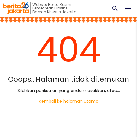
Website Berita Resmi
search
menu
Pemerintah Provinsi
Daerah Khusus Jakarta
404
Ooops...Halaman tidak ditemukan
Silahkan periksa url yang anda masukkan, atau...
Kembali ke halaman utama