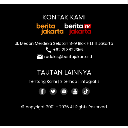
KONTAK KAMI
Jl. Medan Merdeka Selatan 8-9 Blok F Lt. II Jakarta
local_phone
+62 21 3822356
email
redaksi@beritajakarta.id
TAUTAN LAINNYA
Tentang Kami
|
Sitemap
|
Infografis
© copyright 2001 - 2026 All Rights Reserved