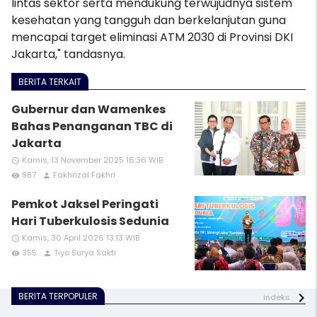
lintas sektor serta mendukung terwujudnya sistem
kesehatan yang tangguh dan berkelanjutan guna
mencapai target eliminasi ATM 2030 di Provinsi DKI
Jakarta," tandasnya.
BERITA TERKAIT
Gubernur dan Wamenkes
Bahas Penanganan TBC di
Jakarta
Kamis, 13 November 2025 16:36 WIB
access_time
987
Fakhrizal Fakhri
remove_red_eye
person
Pemkot Jaksel Peringati
Hari Tuberkulosis Sedunia
Kamis, 30 April 2026 13:13 WIB
access_time
355
Tiyo Surya Sakti
remove_red_eye
person
BERITA TERPOPULER
indeks