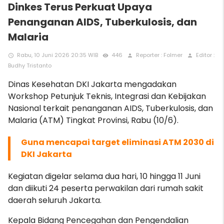
Dinkes Terus Perkuat Upaya
Penanganan AIDS, Tuberkulosis, dan
Malaria
Rabu, 10 Juni 2026 20:35 WIB
446
Reporter : Folmer
Editor :
access_time
remove_red_eye
person
person
Budhy Tristanto
Dinas Kesehatan DKI Jakarta mengadakan
Workshop Petunjuk Teknis, Integrasi dan Kebijakan
Nasional terkait penanganan AIDS, Tuberkulosis, dan
Malaria (ATM) Tingkat Provinsi, Rabu (10/6).
Guna mencapai target eliminasi ATM 2030 di
DKI Jakarta
Kegiatan digelar selama dua hari, 10 hingga 11 Juni
dan diikuti 24 peserta perwakilan dari rumah sakit
daerah seluruh Jakarta.
Kepala Bidang Pencegahan dan Pengendalian