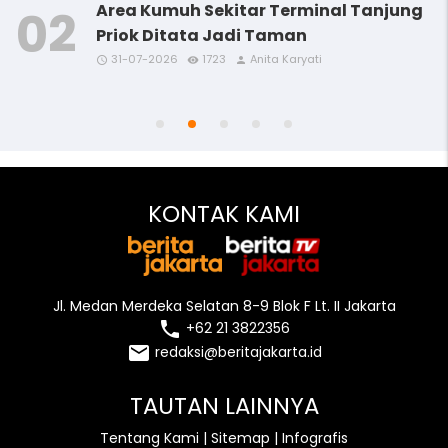
Area Kumuh Sekitar Terminal Tanjung
Priok Ditata Jadi Taman
31-07-2026
1723
Anita Karyati
access_time
access_time
access_time
access_time
remove_red_eye
remove_red_eye
remove_red_eye
remove_red_eye
person
person
person
person
access_time
remove_red_eye
person
KONTAK KAMI
Jl. Medan Merdeka Selatan 8-9 Blok F Lt. II Jakarta
local_phone
+62 21 3822356
email
redaksi@beritajakarta.id
TAUTAN LAINNYA
Tentang Kami
|
Sitemap
|
Infografis