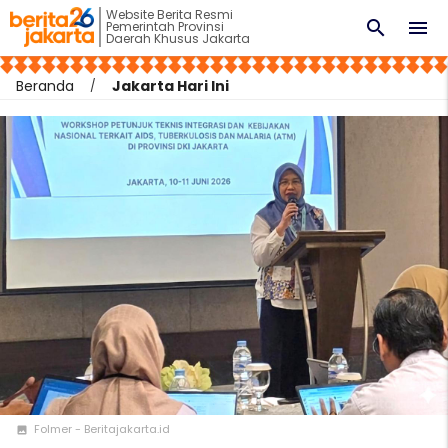
Website Berita Resmi
search
menu
Pemerintah Provinsi
Daerah Khusus Jakarta
Beranda
Jakarta Hari Ini
Folmer - Beritajakarta.id
photo