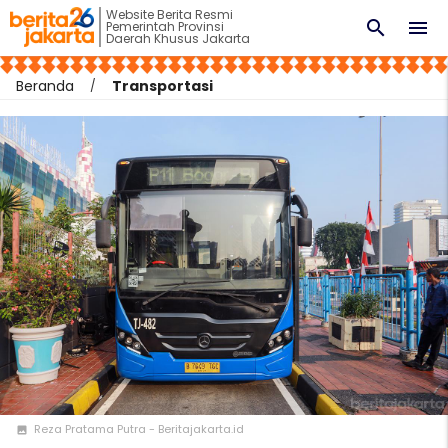
Website Berita Resmi
search
menu
Pemerintah Provinsi
Daerah Khusus Jakarta
Beranda
Transportasi
Reza Pratama Putra - Beritajakarta.id
photo