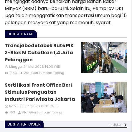
mengingat adanya kenaikan harga Bahan Bakar
Minyak (BBM) baru-baru ini. Selain itu, Pemprov DKI
juga telah menggratiskan transportasi umum bagi 15
golongan masyarakat yang memenuhi syarat.
BERITA TERKAIT
Transjabodetabek Rute PIK
2-Blok M Catatkan 1,4 Juta
Pelanggan
Minggu, 24 Mei 2026 14:08 WIB
access_time
1266
Aldi Geri Lumban Tobing
remove_red_eye
person
Sertifikasi Front Office Beri
Stimulus Penguatan
Industri Pariwisata Jakarta
Rabu, 10 Juni 2026 08:05 WIB
access_time
753
Aldi Geri Lumban Tobing
remove_red_eye
person
BERITA TERPOPULER
indeks