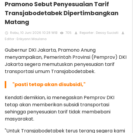
Pramono Sebut Penyesuaian Tarif
Transjabodetabek Dipertimbangkan
Matang
Rabu, 10 Juni 2026 10:28 WIB
705
Reporter : Dessy Suciati
access_time
remove_red_eye
person
person
Editor : Erikyanri Maulana
Gubernur DKI Jakarta, Pramono Anung
menyampaikan, Pemerintah Provinsi (Pemprov) DKI
Jakarta segera memutuskan penyesuaian tarif
transportasi umum Transjabodetabek.
"pasti tetap akan disubsidi,"
Kendati demikian, ia menegaskan Pemprov DKI
tetap akan memberikan subsidi transportasi
sehingga penyesuaian tarif tidak membebani
masyarakat.
"Untuk Transjabodetabek terus terang segera kami