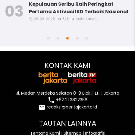
Kepulauan Seribu Raih Peringkat
Pertama Aktivasi IKD Terbaik Nasional
03-08-2026
828
Anita Karyati
access_time
access_time
access_time
access_time
remove_red_eye
remove_red_eye
remove_red_eye
remove_red_eye
person
person
person
person
access_time
remove_red_eye
person
KONTAK KAMI
Jl. Medan Merdeka Selatan 8-9 Blok F Lt. II Jakarta
local_phone
+62 21 3822356
email
redaksi@beritajakarta.id
TAUTAN LAINNYA
Tentang Kami
|
Sitemap
|
Infografis