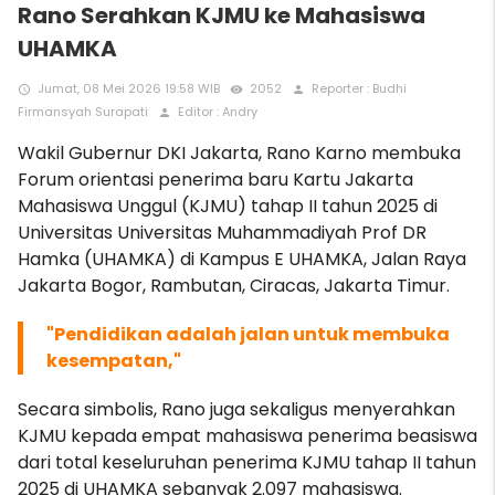
Rano Serahkan KJMU ke Mahasiswa
UHAMKA
Jumat, 08 Mei 2026 19:58 WIB
2052
Reporter : Budhi
access_time
remove_red_eye
person
Firmansyah Surapati
Editor : Andry
person
Wakil Gubernur DKI Jakarta, Rano Karno membuka
Forum orientasi penerima baru Kartu Jakarta
Mahasiswa Unggul (KJMU) tahap II tahun 2025 di
Universitas Universitas Muhammadiyah Prof DR
Hamka (UHAMKA) di Kampus E UHAMKA, Jalan Raya
Jakarta Bogor, Rambutan, Ciracas, Jakarta Timur.
"Pendidikan adalah jalan untuk membuka
kesempatan,"
Secara simbolis, Rano juga sekaligus menyerahkan
KJMU kepada empat mahasiswa penerima beasiswa
dari total keseluruhan penerima KJMU tahap II tahun
2025 di UHAMKA sebanyak 2.097 mahasiswa.