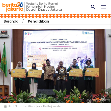
Website Berita Resmi
search
menu
Pemerintah Provinsi
Daerah Khusus Jakarta
Beranda
Pendidikan
Bilal Nugraha Ginanjar - Beritajakarta.id
photo