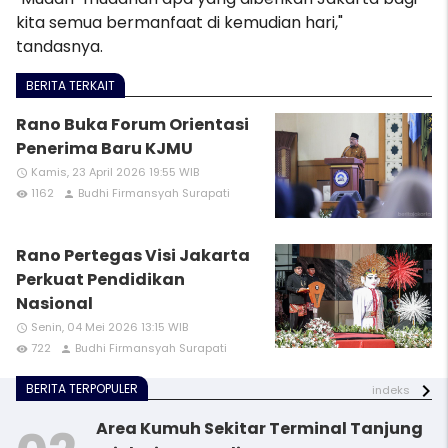
kita semua bermanfaat di kemudian hari,"
tandasnya.
BERITA TERKAIT
Rano Buka Forum Orientasi
Penerima Baru KJMU
Kamis, 23 April 2026 19:55 WIB
access_time
1162
Budhi Firmansyah Surapati
remove_red_eye
person
Rano Pertegas Visi Jakarta
Perkuat Pendidikan
Nasional
Senin, 04 Mei 2026 13:15 WIB
access_time
722
Budhi Firmansyah Surapati
remove_red_eye
person
BERITA TERPOPULER
indeks
Area Kumuh Sekitar Terminal Tanjung