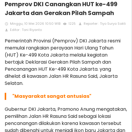
Pemprov DKI Canangkan HUT ke-499
Jakarta dan Gerakan Pilah Sampah
Minggu, 10 Mei 2026 10:50 WIB
1225
Reporter : Tiyo Surya Sakti
access_time
remove_red_eye
person
Editor : Toni Riyanto
person
Pemerintah Provinsi (Pemprov) DKI Jakarta resmi
memulai rangkaian perayaan Hari Ulang Tahun
(HUT) Ke-499 Kota Jakarta melalui kegiatan
bertajuk Deklarasi Gerakan Pilah Sampah dan
Pencanangan HUT Ke-499 Kota Jakarta. yang
dihelat di kawasan Jalan HR Rasuna Said, Jakarta
Selatan.
"Masyarakat sangat antusias"
Gubernur DKI Jakarta, Pramono Anung mengatakan,
pemilihan Jalan HR Rasuna Said sebagai lokasi
pencanangan dilakukan karena kawasan tersebut
sudah dibenahi untuk menjadi ikon baru Jakarta dan