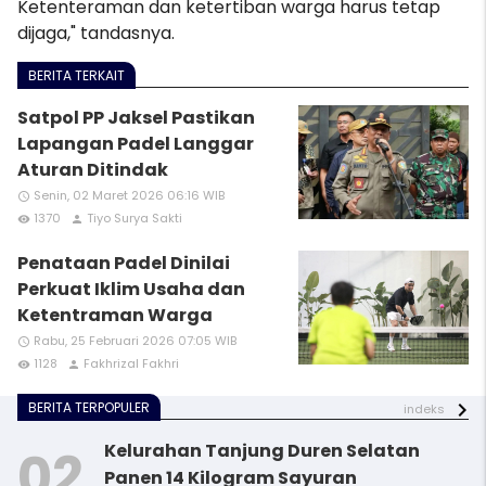
Ketenteraman dan ketertiban warga harus tetap
dijaga," tandasnya.
BERITA TERKAIT
Satpol PP Jaksel Pastikan
Lapangan Padel Langgar
Aturan Ditindak
Senin, 02 Maret 2026 06:16 WIB
access_time
1370
Tiyo Surya Sakti
remove_red_eye
person
Penataan Padel Dinilai
Perkuat Iklim Usaha dan
Ketentraman Warga
Rabu, 25 Februari 2026 07:05 WIB
access_time
1128
Fakhrizal Fakhri
remove_red_eye
person
BERITA TERPOPULER
indeks
Kelurahan Tanjung Duren Selatan
Panen 14 Kilogram Sayuran