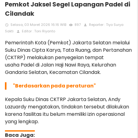
Pemkot Jaksel Segel Lapangan Padel di
Cilandak
Selasa, 03 Maret 2026 16:16 WIB
897
Reporter : Tiyo Surya
access_time
remove_red_eye
person
Sakti
Editor : Toni Riyanto
person
Pemerintah Kota (Pemkot) Jakarta Selatan melalui
Suku Dinas Cipta Karya, Tata Ruang, dan Pertanahan
(CKTRP) melakukan penyegelan tempat
usaha Padel di Jalan Haji Nawi Raya, Kelurahan
Gandaria Selatan, Kecamatan Cilandak.
"Berdasarkan pada peraturan"
Kepala Suku Dinas CKTRP Jakarta Selatan, Andy
Lazuardy mengatakan, tindakan tersebut dilakukan
karena fasilitas itu belum memiliki izin operasional
yang lengkap.