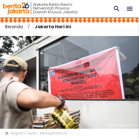
Website Berita Resmi
search
menu
Pemerintah Provinsi
Daerah Khusus Jakarta
Beranda
Jakarta Hari Ini
Nugroho Sejati - Beritajakarta.id
photo