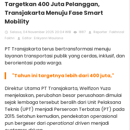
Targetkan 400 Juta Pelanggan,
Transjakarta Menuju Fase Smart
Mobility
Selasa, 04 November 2025 20:04 WIB
1887
Reporter : Fakhrizal
access_time
remove_red_eye
person
Fakhri
Editor : Erikyanri Maulana
person
PT Transjakarta terus bertransformasi menuju
layanan transportasi publik yang cerdas, inklusif, dan
berorientasi pada warga.
"Tahun ini targetnya lebih dari 400 juta,"
Direktur Utama PT Transjakarta, Welfizon Yuza
menjelaskan, perubahan besar perusahaan dimulai
sejak lembaga tersebut beralih dari Unit Pelaksana
Teknis (UPT) menjadi Perseroan Terbatas (PT) pada
2015. Setahun kemudian, pendekatan operasional
pun bergeser dari
operational driven
menjadi