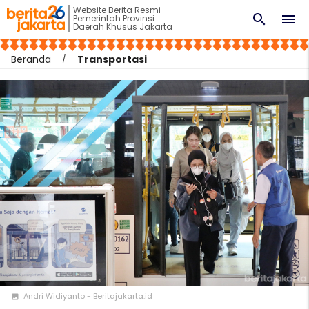
Website Berita Resmi
search
menu
Pemerintah Provinsi
Daerah Khusus Jakarta
Beranda
Transportasi
Andri Widiyanto - Beritajakarta.id
photo