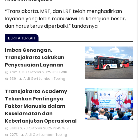
“Transjakarta, MRT, dan LRT telah menghadirkan
layanan yang lebih manusiawi. Ini kemajuan besar,
dan harus terus diperbaiki,” tandasnya.
BERITA TERKAIT
Imbas Genangan,
Transjakarta Lakukan
Penyesuaian Layanan
Kamis, 30 Oktober 2025 18:10 WIB
access_time
939
Aldi Geri Lumban Tobing
remove_red_eye
person
Transjakarta Academy
Tekankan Pentingnya
Faktor Manusia dalam
Keselamatan dan
Keberlanjutan Operasional
Selasa, 28 Oktober 2025 19:45 WIB
access_time
2273
Aldi Geri Lumban Tobing
remove_red_eye
person