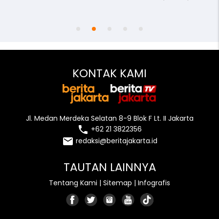
access_time
remove_red_eye
person
KONTAK KAMI
Jl. Medan Merdeka Selatan 8-9 Blok F Lt. II Jakarta
local_phone
+62 21 3822356
email
redaksi@beritajakarta.id
TAUTAN LAINNYA
Tentang Kami
|
Sitemap
|
Infografis