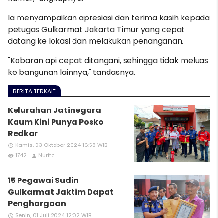
Ia menyampaikan apresiasi dan terima kasih kepada
petugas Gulkarmat Jakarta Timur yang cepat
datang ke lokasi dan melakukan penanganan.
"Kobaran api cepat ditangani, sehingga tidak meluas
ke bangunan lainnya," tandasnya.
BERITA TERKAIT
Kelurahan Jatinegara
Kaum Kini Punya Posko
Redkar
Kamis, 03 Oktober 2024 16:58 WIB
access_time
1742
Nurito
remove_red_eye
person
15 Pegawai Sudin
Gulkarmat Jaktim Dapat
Penghargaan
Senin, 01 Juli 2024 12:02 WIB
access_time