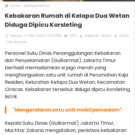
Nurito - Beritajakarta.id
photo
Kebakaran Rumah di Kelapa Dua Wetan
Diduga Dipicu Korsleting
Selasa, 27 Mei 2025 07:07 WIB
1472
Reporter : Nurito
Editor
access_time
remove_red_eye
person
person
: Toni Riyanto
Personel Suku Dinas Penanggulangan Kebakaran
dan Penyelamatan (Gulkarmat) Jakarta Timur
berhasil memadamkan si jago merah yang
menghanguskan satu unit rumah di Perumahan Kaja
Residen, Kelurahan Kelapa Dua Wetan, Kecamatan
Ciracas. Kebakaran tersebut diduga dipicu korsleting
listrik.
"Mengerahkan satu unit mobil pemadam"
Kepala Suku Dinas (Gulkarmat) Jakarta Timur,
Muchtar Zakaria mengatakan, peristiwa kebakaran