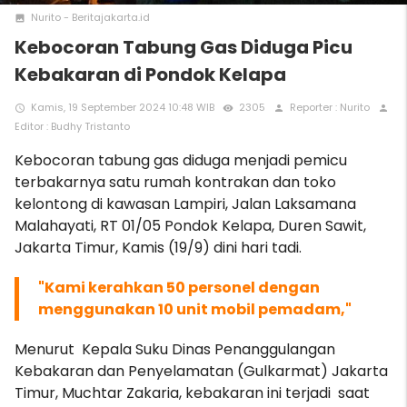
Nurito - Beritajakarta.id
photo
Kebocoran Tabung Gas Diduga Picu
Kebakaran di Pondok Kelapa
Kamis, 19 September 2024 10:48 WIB
2305
Reporter : Nurito
access_time
remove_red_eye
person
person
Editor : Budhy Tristanto
Kebocoran tabung gas diduga menjadi pemicu
terbakarnya satu rumah kontrakan dan toko
kelontong di kawasan Lampiri, Jalan Laksamana
Malahayati, RT 01/05 Pondok Kelapa, Duren Sawit,
Jakarta Timur, Kamis (19/9) dini hari tadi.
"Kami kerahkan 50 personel dengan
menggunakan 10 unit mobil pemadam,"
Menurut Kepala Suku Dinas Penanggulangan
Kebakaran dan Penyelamatan (Gulkarmat) Jakarta
Timur, Muchtar Zakaria, kebakaran ini terjadi saat