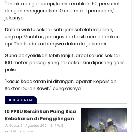
"Untuk mengatasi api,
kami kerahkan 50 personel
dengan menggunakan 10 unit mobil pemadam,"
j
elasnya.
Dalam waktu sekitar satu jam setelah kejadian,
ungkap Muchtar, petugas berhasil memadamkan
api. Tidak ada korban jiwa dalam kejadian ini.
Guna penyelidikan lebih lanjut, areal seluas sekitar
100 meter persegi yang terbakar kini dipasang garis
polisi.
"Kasus kebakaran ini ditangani aparat Kepolisian
Sektor Duren Sawit," pungkasnya.
BERITA TERKAIT
10 PPSU Bersihkan Puing Sisa
Kebakaran di Penggilingan
Sabtu, 24 Agustus 2024 11:47 WIB
access_time
1875
Nurito
remove_red_eye
person