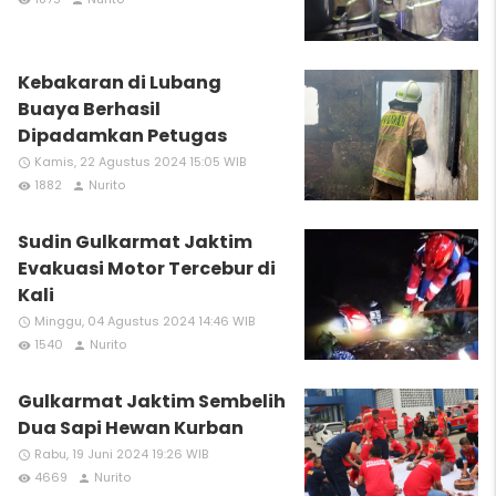
Kebakaran di Lubang
Buaya Berhasil
Dipadamkan Petugas
Kamis, 22 Agustus 2024 15:05 WIB
access_time
1882
Nurito
remove_red_eye
person
Sudin Gulkarmat Jaktim
Evakuasi Motor Tercebur di
Kali
Minggu, 04 Agustus 2024 14:46 WIB
access_time
1540
Nurito
remove_red_eye
person
Gulkarmat Jaktim Sembelih
Dua Sapi Hewan Kurban
Rabu, 19 Juni 2024 19:26 WIB
access_time
4669
Nurito
remove_red_eye
person