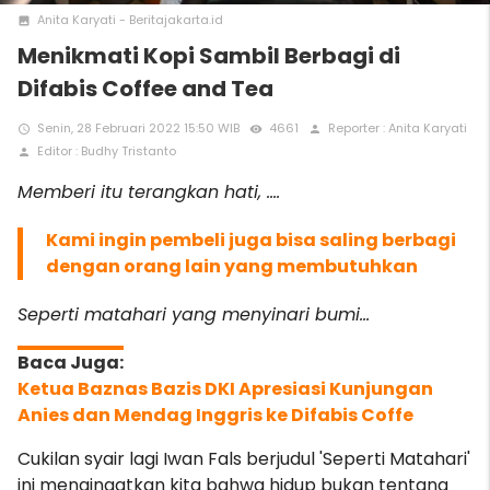
Anita Karyati - Beritajakarta.id
photo
Menikmati Kopi Sambil Berbagi di
Difabis Coffee and Tea
Senin, 28 Februari 2022 15:50 WIB
4661
Reporter : Anita Karyati
access_time
remove_red_eye
person
Editor : Budhy Tristanto
person
Memberi itu terangkan hati, ....
Kami ingin pembeli juga bisa saling berbagi
dengan orang lain yang membutuhkan
Seperti matahari yang menyinari bumi...
Ketua Baznas Bazis DKI Apresiasi Kunjungan
Anies dan Mendag Inggris ke Difabis Coffe
Cukilan syair lagi Iwan Fals berjudul 'Seperti Matahari'
ini mengingatkan kita bahwa hidup bukan tentang