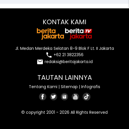
KONTAK KAMI
Jl. Medan Merdeka Selatan 8-9 Blok F Lt. II Jakarta
local_phone
+62 21 3822356
email
redaksi@beritajakarta.id
TAUTAN LAINNYA
Tentang Kami
|
Sitemap
|
Infografis
© copyright 2001 - 2026 All Rights Reserved