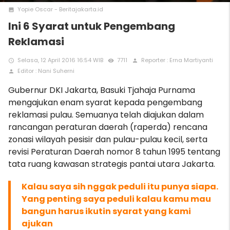
Yopie Oscar - Beritajakarta.id
photo
Ini 6 Syarat untuk Pengembang
Reklamasi
Selasa, 12 April 2016 16:54 WIB
7711
Reporter : Erna Martiyanti
access_time
remove_red_eye
person
Editor : Nani Suherni
person
Gubernur DKI Jakarta, Basuki Tjahaja Purnama
mengajukan enam syarat kepada pengembang
reklamasi pulau. Semuanya telah diajukan dalam
rancangan peraturan daerah (raperda) rencana
zonasi wilayah pesisir dan pulau-pulau kecil, serta
revisi Peraturan Daerah nomor 8 tahun 1995 tentang
tata ruang kawasan strategis pantai utara Jakarta.
Kalau saya sih nggak peduli itu punya siapa.
Yang penting saya peduli kalau kamu mau
bangun harus ikutin syarat yang kami
ajukan