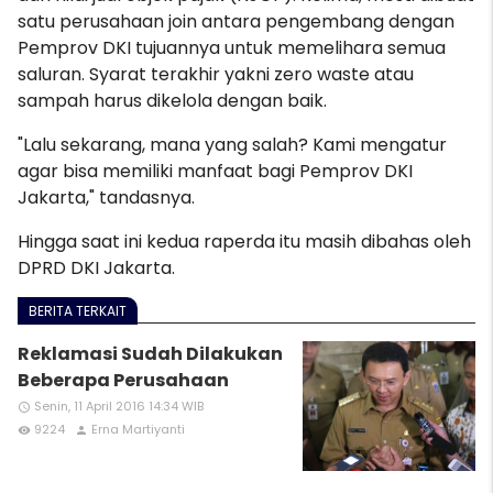
satu perusahaan join antara pengembang dengan
Pemprov DKI tujuannya untuk memelihara semua
saluran. Syarat terakhir yakni zero waste atau
sampah harus dikelola dengan baik.
"Lalu sekarang, mana yang salah? Kami mengatur
agar bisa memiliki manfaat bagi Pemprov DKI
Jakarta," tandasnya.
Hingga saat ini kedua raperda itu masih dibahas oleh
DPRD DKI Jakarta.
BERITA TERKAIT
Reklamasi Sudah Dilakukan
Beberapa Perusahaan
Senin, 11 April 2016 14:34 WIB
access_time
9224
Erna Martiyanti
remove_red_eye
person