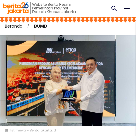
Website Berita Resmi
search
menu
Pemerintah Provinsi
Daerah Khusus Jakarta
Beranda
BUMD
Istimewa - Beritajakarta.id
photo