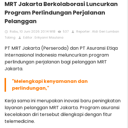
MRT Jakarta Berkolaborasi Luncurkan
Program Perlindungan Perjalanan
Pelanggan
Rabu, 10 Juni 2026 20:14 WIB
537
Reporter : Aldi Geri Lumban
access_time
remove_red_eye
person
Tobing
Editor : Erikyanri Maulana
person
PT MRT Jakarta (Perseroda) dan PT Asuransi Etiqa
Internasional Indonesia meluncurkan program
perlindungan perjalanan bagi pelanggan MRT
Jakarta.
"Melengkapi kenyamanan dan
perlindungan,"
Kerja sama ini merupakan inovasi baru peningkatan
layanan pelanggan MRT Jakarta. Program asuransi
kecelakaan diri tersebut dilengkapi dengan fitur
telemedicine.