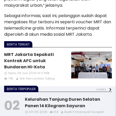
masyarakat urban,” jelasnya.
Sebagai informasi, saat ini, pelanggan sudah dapat
mengakses fitur terbaru ini seperti
voucher
MRT dan
telemedicine
gratis. Informasi terperinci dapat
diperoleh di akun media sosial MRT Jakarta.
BERITA TERKAIT
MRT Jakarta Sepakati
Kontrak AFC untuk
Bundaran HI-Kota
Senin, 08 Juni 2026 15:17 WIB
access_time
745
Aldi Geri Lumban Tobing
remove_red_eye
person
BERITA TERPOPULER
indeks
Kelurahan Tanjung Duren Selatan
Panen 14 Kilogram Sayuran
04-08-2026
914
Budhi Firmansyah Surapati
access_time
access_time
access_time
access_time
remove_red_eye
remove_red_eye
remove_red_eye
remove_red_eye
person
person
person
person