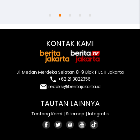
access_time
remove_red_eye
person
KONTAK KAMI
Jl. Medan Merdeka Selatan 8-9 Blok F Lt. II Jakarta
local_phone
+62 21 3822356
email
redaksi@beritajakarta.id
TAUTAN LAINNYA
Tentang Kami
|
Sitemap
|
Infografis