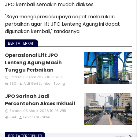
JPO kembali semakin mudah diakses.
"Saya mengapresiasi upaya cepat melakukan
perbaikan agar lift JPO Lenteng Agung ini dapat
digunakan kembali," tandasnya.
BERITA TERKAIT
Operasional Lift JPO
Lenteng Agung Masih
Tunggu Perbaikan
Selasa, 07 April 2026 10:13 WIB
access_time
980
Aldi Geri Lumban Tobing
remove_red_eye
person
JPO Sarinah Jadi
Percontohan Akses Inklusif
Selasa, 03 Maret 2026 10:46 WIB
access_time
944
Fakhrizal Fakhri
remove_red_eye
person
BERITA TERPOPULER
indeks