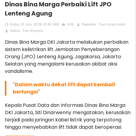
Dinas Bina Marga Perbaiki Lift JPO
Lenteng Agung
Rabu, 10 Juni 2026 10:40 WIB
638
Reporter : Tiyo Surya Sakti
access_time
remove_red_eye
person
Editor : Toni Riyanto
person
Dinas Bina Marga DKI Jakarta melakukan perbaikan
sistem kelistrikan lift Jembatan Penyeberangan
Orang (JPO) Lenteng Agung, Jagakarsa, Jakarta
Selatan yang mengalami kerusakan akibat aksi
vandalisme.
"Dalam waktu dekat lift dapat kembali
berfungsi"
Kepala Pusat Data dan Informasi Dinas Bina Marga
DKI Jakarta, Siti Dinarwenny mengatakan, kerusakan
terjadi pada jaringan kabel listrik yang terpotong
hingga menyebabkan lift tidak dapat beroperasi.