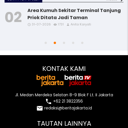
Area Kumuh Sekitar Terminal Tanjung
Priok Ditata Jadi Taman
31-07-2026
1731
Anita Karyati
access_time
access_time
access_time
access_time
remove_red_eye
remove_red_eye
remove_red_eye
remove_red_eye
person
person
person
person
access_time
remove_red_eye
person
KONTAK KAMI
Jl. Medan Merdeka Selatan 8-9 Blok F Lt. II Jakarta
local_phone
+62 21 3822356
email
redaksi@beritajakarta.id
TAUTAN LAINNYA