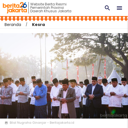
Website Berita Resmi
search
menu
Pemerintah Provinsi
Daerah Khusus Jakarta
Beranda
Kesra
Bilal Nugraha Ginanjar - Beritajakarta.id
photo