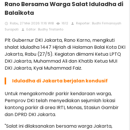
Rano Bersama Warga Salat Iduladha di
Balaikota
Rabu, 27 Mei 2026 11:16 WIB
1612
Reporter : Budhi Firmansyah
access_time
remove_red_eye
person
Surapati
Editor : Budhy Tristanto
person
Plt Gubernur DKI Jakarta, Rano Karno, mengikuti
shalat Iduladha 1447 Hijriah di Halaman Balai Kota DKI
Jakarta, Rabu (27/5). Kegiatan diimami Ketua LPTQ
DKI Jakarta, Muhammad Ali dan Khatib Ketua MUI
DKI Jakarta, Kyai Muhammad Faiz.
Iduladha di Jakarta berjalan kondusif
Untuk mengakomodir parkir kendaraan warga,
Pemprov DKI telah menyediakan sejumlah lokasi
kantong parkir di area IRTI, Monas, Stasiun Gambir
dan DPRD DKI Jakarta.
"Salat ini dilaksanakan bersama warga Jakarta,