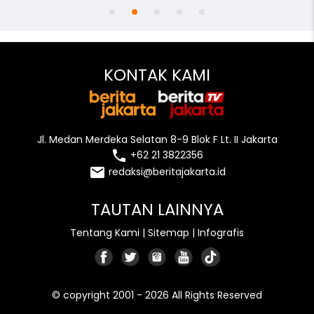
KONTAK KAMI
Jl. Medan Merdeka Selatan 8-9 Blok F Lt. II Jakarta
local_phone
+62 21 3822356
email
redaksi@beritajakarta.id
TAUTAN LAINNYA
Tentang Kami
|
Sitemap
|
Infografis
© copyright 2001 - 2026 All Rights Reserved