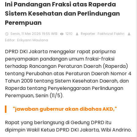
Ini Pandangan Fraksi atas Raperda
Sistem Kesehatan dan Perlindungan
Perempuan
Senin, 11 Mei 2026 19:55 WIB
1210
Reporter : Fakhrizal Fakhri
access_time
remove_red_eye
person
person
Editor : Erikyanri Maulana
DPRD DKI Jakarta menggelar rapat paripurna
penyampaian pandangan umum fraksi-fraksi
terhadap Rancangan Peraturan Daerah (Raperda)
tentang Perubahan atas Peraturan Daerah Nomor 4
Tahun 2009 tentang Sistem Kesehatan Daerah, dan
Raperda tentang Penyelenggaraan Perlindungan
Perempuan, Senin (11/5).
"jawaban gubernur akan dibahas AKD,"
Rapat yang berlangsung di Gedung DPRD itu
dipimpin Wakil Ketua DPRD DKI Jakarta, Wibi Andrino.