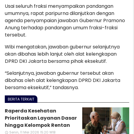
Usai seluruh fraksi menyampaikan pandangan
umumnya, rapat paripurna dilanjutkan dengan
agenda penyampaian jawaban Gubernur Pramono
Anung terhadap pandangan umum fraksi-fraksi
tersebut.
Wibi mengatakan, jawaban gubernur selanjutnya
akan dibahas lebih lanjut oleh alat kelengkapan
DPRD DKI Jakarta bersama pihak eksekutif.
“Selanjutnya, jawaban gubernur tersebut akan
dibahas oleh alat kelengkapan DPRD DKI Jakarta
bersama eksekutif,” tandasnya.
BERITA TERKAIT
Raperda Kesehatan
Prioritaskan Layanan Dasar
hingga Kelompok Rentan
Senin, 11 Mei 2026 15:20 WIB
access_time