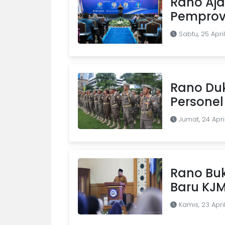
Rano Aja
Pemprov
Sabtu, 25 Apri
Rano Du
Personel
Jumat, 24 Apri
Rano Buk
Baru KJ
Kamis, 23 Apri