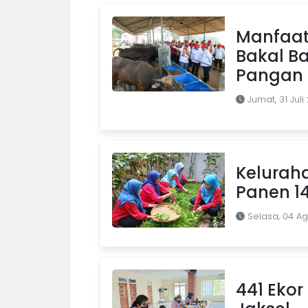
Manfaat
Bakal B
Pangan d
Jumat, 31 Juli
Kelurah
Panen 1
Selasa, 04 A
441 Ekor 