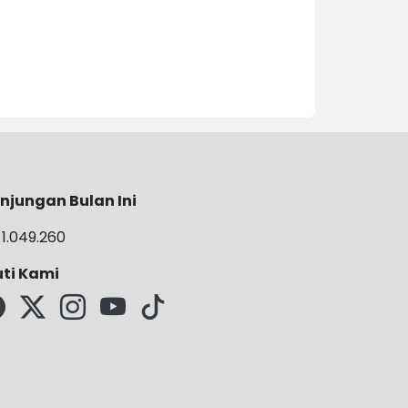
njungan Bulan Ini
1.049.260
uti Kami