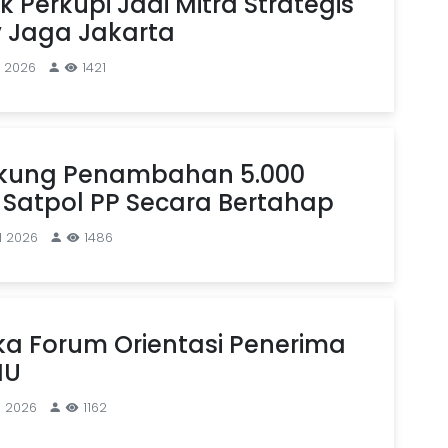
k Perkupi Jadi Mitra Strategis
 Jaga Jakarta
l 2026
1421
kung Penambahan 5.000
 Satpol PP Secara Bertahap
l 2026
1486
a Forum Orientasi Penerima
MU
l 2026
1162