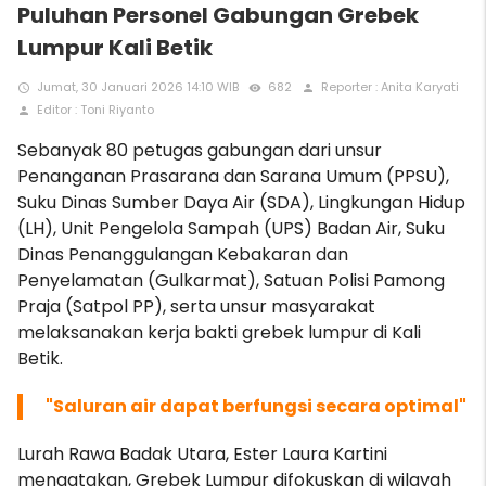
Puluhan Personel Gabungan Grebek
Lumpur Kali Betik
Jumat, 30 Januari 2026 14:10 WIB
682
Reporter : Anita Karyati
access_time
remove_red_eye
person
Editor : Toni Riyanto
person
Sebanyak 80 petugas gabungan dari unsur
Penanganan Prasarana dan Sarana Umum (PPSU),
Suku Dinas Sumber Daya Air (SDA), Lingkungan Hidup
(LH), Unit Pengelola Sampah (UPS) Badan Air, Suku
Dinas Penanggulangan Kebakaran dan
Penyelamatan (Gulkarmat), Satuan Polisi Pamong
Praja (Satpol PP), serta unsur masyarakat
melaksanakan kerja bakti grebek lumpur di Kali
Betik.
"Saluran air dapat berfungsi secara optimal"
Lurah Rawa Badak Utara, Ester Laura Kartini
mengatakan, Grebek Lumpur difokuskan di wilayah