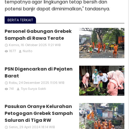
tempatnya agar lingkungan tetap bersih dan
potensi banjir dapat diminimalkan," tandasnya.
BERITA TERKAIT
Personel Gabungan Grebek
Sampah di Rawa Terate
Kamis, 16 Oktober 2025 11:21 WIB
access_time
1677
Nurito
remove_red_eye
person
PSN Digencarkan di Pejaten
Barat
Rabu, 24 Desember 2025 11:06 WIB
access_time
741
Tiyo Surya Sakti
remove_red_eye
person
Pasukan Oranye Kelurahan
Petogogan Grebek Sampah
Saluran di Tiga RW
Senin, 29 April 2024 18:14 WIB
access_time