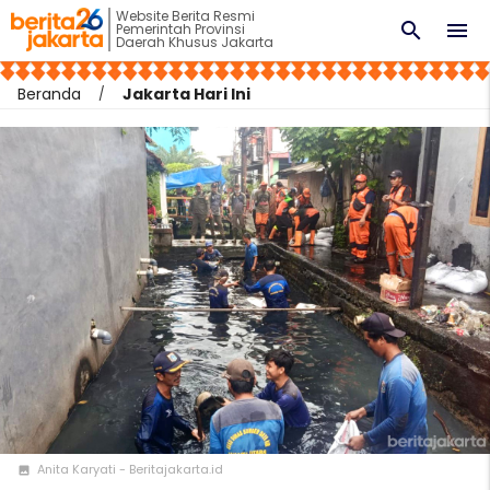
Website Berita Resmi
search
menu
Pemerintah Provinsi
Daerah Khusus Jakarta
Beranda
Jakarta Hari Ini
Anita Karyati - Beritajakarta.id
photo