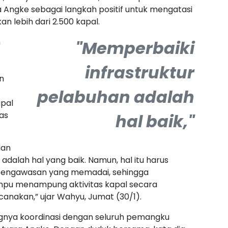
 Angke sebagai langkah positif untuk mengatasi
 lebih dari 2.500 kapal.
n
"Memperbaiki
infrastruktur
n
pelabuhan adalah
apal
as
hal baik,"
dan
adalah hal yang baik. Namun, hal itu harus
 pengawasan yang memadai, sehingga
pu menampung aktivitas kapal secara
canakan,” ujar Wahyu, Jumat (30/1).
ingnya koordinasi dengan seluruh pemangku