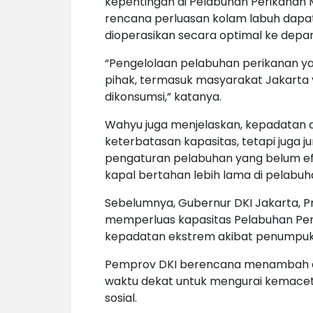
kepentingan di Pelabuhan Perikanan 
rencana perluasan kolam labuh dapat
dioperasikan secara optimal ke depan
“Pengelolaan pelabuhan perikanan y
pihak, termasuk masyarakat Jakarta 
dikonsumsi,” katanya.
Wahyu juga menjelaskan, kepadatan d
keterbatasan kapasitas, tetapi juga 
pengaturan pelabuhan yang belum efe
kapal bertahan lebih lama di pelabuh
Sebelumnya, Gubernur DKI Jakarta,
memperluas kapasitas Pelabuhan Pe
kepadatan ekstrem akibat penumpukan
Pemprov DKI berencana menambah d
waktu dekat untuk mengurai kemacetan
sosial.