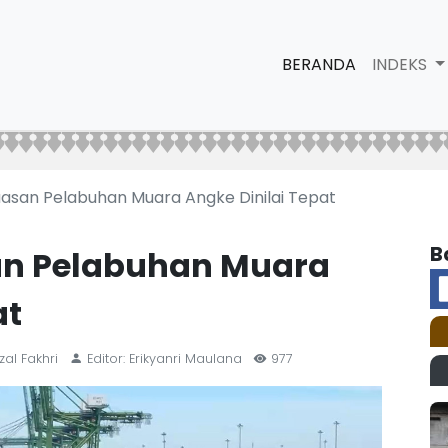
BERANDA
INDEKS
asan Pelabuhan Muara Angke Dinilai Tepat
B
an Pelabuhan Muara
at
zal Fakhri
Editor: Erikyanri Maulana
977