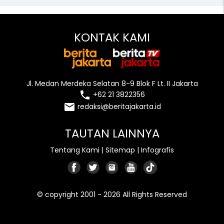
KONTAK KAMI
Jl. Medan Merdeka Selatan 8-9 Blok F Lt. II Jakarta
local_phone
+62 21 3822356
email
redaksi@beritajakarta.id
TAUTAN LAINNYA
Tentang Kami
|
Sitemap
|
Infografis
© copyright 2001 - 2026 All Rights Reserved