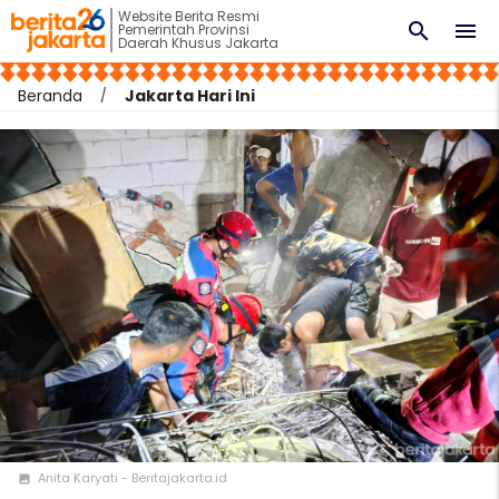
Website Berita Resmi
search
menu
Pemerintah Provinsi
Daerah Khusus Jakarta
Beranda
Jakarta Hari Ini
Anita Karyati - Beritajakarta.id
photo