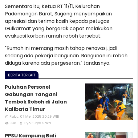
Sementara itu, Ketua RT 11/11, Kelurahan
Pademangan Barat, Sugeng menyampaikan
apresiasi dan terima kasih kepada petugas
Gulkarmat yang bergerak cepat melakukan
evakuasi korban rumah roboh tersebut.
"Rumah ini memang masih tahap renovasi, jadi
sedang ada pekerja bangunan. Bangunan ini roboh
diduga karena ada pergeseran," tandasnya.
BERITA TERKAIT
Puluhan Personel
Gabungan Tangani
Tembok Roboh di Jalan
Kalibata Timur
Rabu, 07 Mei 2025 20:29 WIB
access_time
908
Tiyo Surya Sakti
remove_red_eye
person
PPSU Kampung Bali