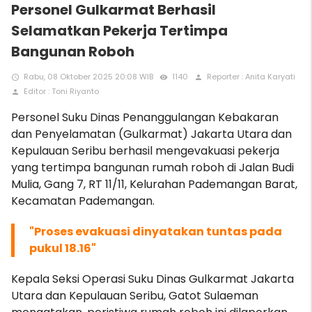
Personel Gulkarmat Berhasil
Selamatkan Pekerja Tertimpa
Bangunan Roboh
Rabu, 08 Oktober 2025 20:08 WIB
1140
Reporter : Anita Karyati
access_time
remove_red_eye
person
Editor : Toni Riyanto
person
Personel Suku Dinas Penanggulangan Kebakaran
dan Penyelamatan (Gulkarmat) Jakarta Utara dan
Kepulauan Seribu berhasil mengevakuasi pekerja
yang tertimpa bangunan rumah roboh di Jalan Budi
Mulia, Gang 7, RT 11/11, Kelurahan Pademangan Barat,
Kecamatan Pademangan.
"Proses evakuasi dinyatakan tuntas pada
pukul 18.16"
Kepala Seksi Operasi Suku Dinas Gulkarmat Jakarta
Utara dan Kepulauan Seribu, Gatot Sulaeman