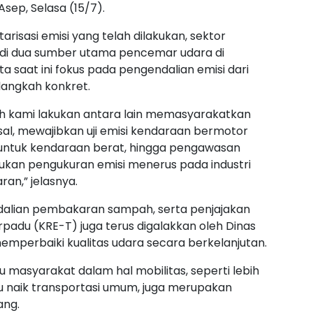
Asep, Selasa (15/7).
risasi emisi yang telah dilakukan, sektor
jadi dua sumber utama pencemar udara di
ta saat ini fokus pada pengendalian emisi dari
 langkah konkret.
ah kami lakukan antara lain memasyarakatkan
l, mewajibkan uji emisi kendaraan bermotor
untuk kendaraan berat, hingga pengawasan
kukan pengukuran emisi menerus pada industri
an,” jelasnya.
endalian pembakaran sampah, serta penjajakan
adu (KRE-T) juga terus digalakkan oleh Dinas
emperbaiki kualitas udara secara berkelanjutan.
 masyarakat dalam hal mobilitas, seperti lebih
au naik transportasi umum, juga merupakan
ang.