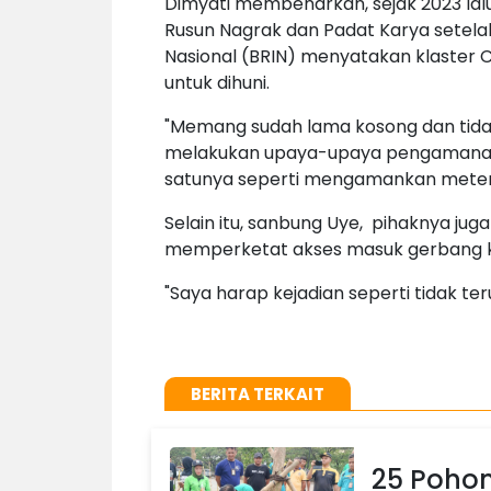
Dimyati membenarkan, sejak 2023 lal
Rusun Nagrak dan Padat Karya setelah
Nasional (BRIN) menyatakan klaster 
untuk dihuni.
"Memang sudah lama kosong dan tidak 
melakukan upaya-upaya pengamanan 
satunya seperti mengamankan metera
Selain itu, sanbung Uye, pihaknya ju
memperketat akses masuk gerbang k
"Saya harap kejadian seperti tidak ter
BERITA TERKAIT
25 Pohon