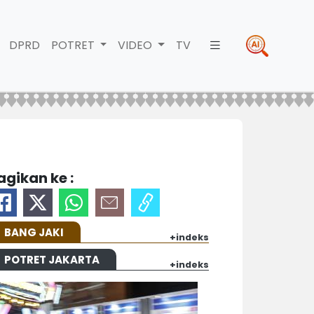
DPRD
POTRET
VIDEO
TV
agikan ke :
BANG JAKI
+indeks
POTRET JAKARTA
+indeks