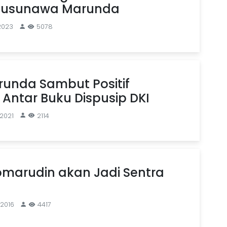
Rusunawa Marunda
 2023
5078
unda Sambut Positif
Antar Buku Dispusip DKI
 2021
2114
marudin akan Jadi Sentra
 2016
4417