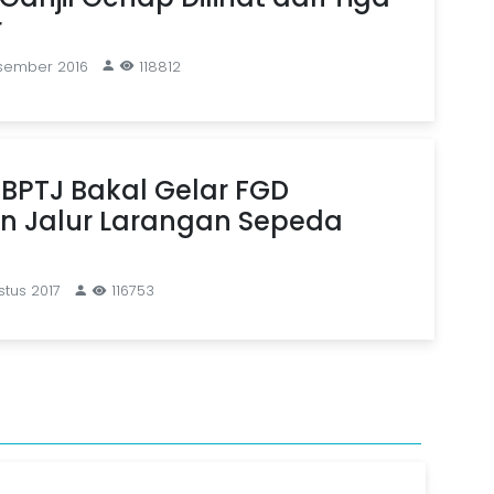
r
esember 2016
118812
 BPTJ Bakal Gelar FGD
n Jalur Larangan Sepeda
stus 2017
116753