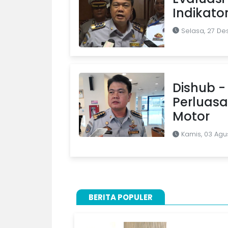
Indikato
Selasa, 27 D
Dishub -
Perluasa
Motor
Kamis, 03 Agu
BERITA POPULER