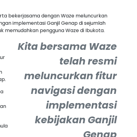
karta bekerjasama dengan Waze meluncurkan
dengan implementasi Ganjil Genap di sejumlah
 untuk memudahkan pengguna Waze di Ibukota.
K
ita bersama Waze
tur
telah resmi
n
meluncurkan fitur
ap.
navigasi dengan
ma
implementasi
kan
kebijakan Ganjil
mula
Genap