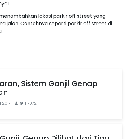
yal.
 menambahkan lokasi parkir off street yang
na jalan. Contohnya seperti parkir off street di
.
baran, Sistem Ganjil Genap
an
i 2017
117072
Ganjil Genap Dilihat dari Tiga