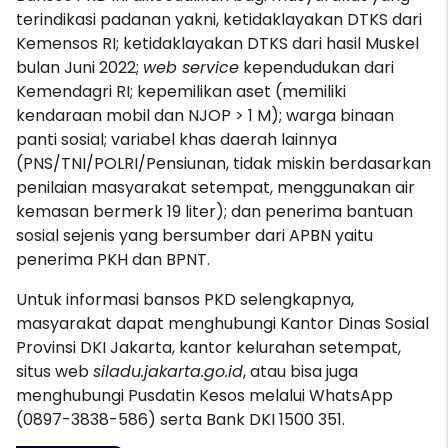
terindikasi padanan yakni, ketidaklayakan DTKS dari
Kemensos RI; ketidaklayakan DTKS dari hasil Muskel
bulan Juni 2022;
web service
kependudukan dari
Kemendagri RI; kepemilikan aset (memiliki
kendaraan mobil dan NJOP > 1 M); warga binaan
panti sosial; variabel khas daerah lainnya
(PNS/TNI/POLRI/Pensiunan, tidak miskin berdasarkan
penilaian masyarakat setempat, menggunakan air
kemasan bermerk 19 liter); dan penerima bantuan
sosial sejenis yang bersumber dari APBN yaitu
penerima PKH dan BPNT.
Untuk informasi bansos PKD selengkapnya,
masyarakat dapat menghubungi Kantor Dinas Sosial
Provinsi DKI Jakarta, kantor kelurahan setempat,
situs web
siladu.jakarta.go.id
, atau bisa juga
menghubungi Pusdatin Kesos melalui WhatsApp
(0897-3838-586) serta Bank DKI 1500 351.