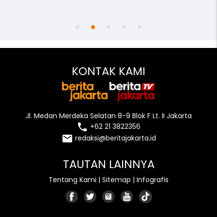
access_time
remove_red_eye
person
KONTAK KAMI
Jl. Medan Merdeka Selatan 8-9 Blok F Lt. II Jakarta
local_phone
+62 21 3822356
email
redaksi@beritajakarta.id
TAUTAN LAINNYA
Tentang Kami
|
Sitemap
|
Infografis