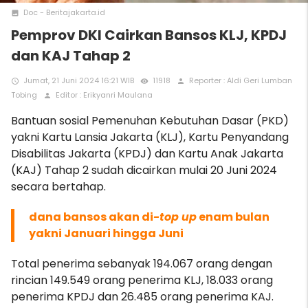
Doc - Beritajakarta.id
photo
Pemprov DKI Cairkan Bansos KLJ, KPDJ
dan KAJ Tahap 2
Jumat, 21 Juni 2024 16:21 WIB
11918
Reporter : Aldi Geri Lumban
access_time
remove_red_eye
person
Tobing
Editor : Erikyanri Maulana
person
Bantuan sosial Pemenuhan Kebutuhan Dasar (PKD)
yakni Kartu Lansia Jakarta (KLJ), Kartu Penyandang
Disabilitas Jakarta (KPDJ) dan Kartu Anak Jakarta
(KAJ) Tahap 2 sudah dicairkan mulai 20 Juni 2024
secara bertahap.
dana bansos akan di
-top up
enam bulan
yakni Januari hingga Juni
Total penerima sebanyak 194.067 orang dengan
rincian 149.549 orang penerima KLJ, 18.033 orang
penerima KPDJ dan 26.485 orang penerima KAJ.