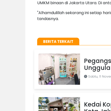
UMKM binaan di Jakarta Utara. Di anta
"Alhamdulillah sekarang ini setiap harin
tandasnya.
BERITA TERKAIT
Pegangs
Unggulan
Sabtu, 11 Nov
Kedai Kop