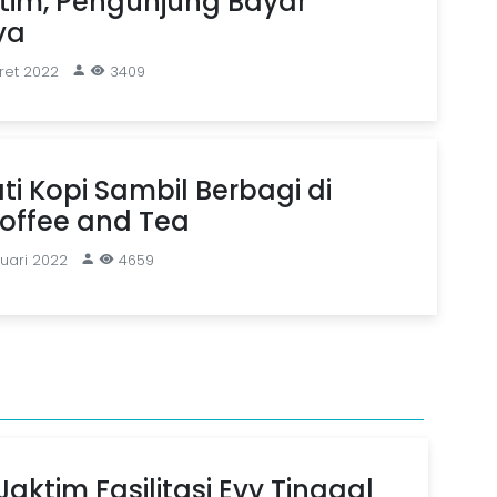
tim, Pengunjung Bayar
ya
ret 2022
3409
i Kopi Sambil Berbagi di
Coffee and Tea
ruari 2022
4659
aktim Fasilitasi Evy Tinggal