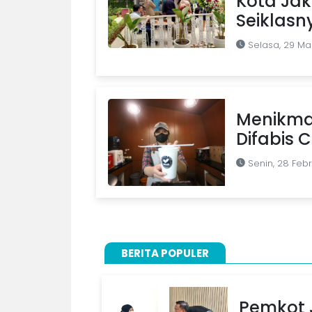
Kota Jak
Seiklasn
Selasa, 29 Ma
Menikmat
Difabis 
Senin, 28 Feb
BERITA POPULER
Pemkot J