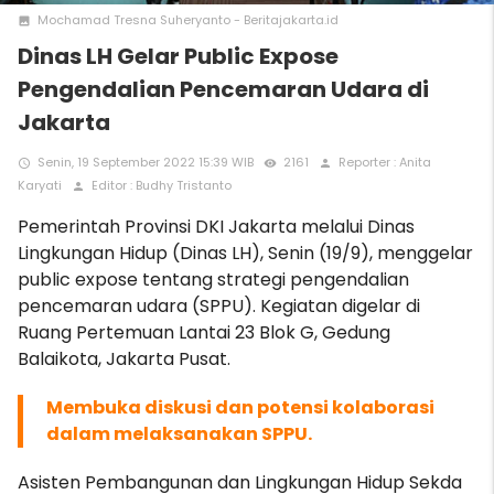
Mochamad Tresna Suheryanto - Beritajakarta.id
photo
Dinas LH Gelar Public Expose
Pengendalian Pencemaran Udara di
Jakarta
Senin, 19 September 2022 15:39 WIB
2161
Reporter : Anita
access_time
remove_red_eye
person
Karyati
Editor : Budhy Tristanto
person
Pemerintah Provinsi DKI Jakarta melalui Dinas
Lingkungan Hidup (Dinas LH), Senin (19/9), menggelar
public expose tentang strategi pengendalian
pencemaran udara (SPPU). Kegiatan digelar di
Ruang Pertemuan Lantai 23 Blok G, Gedung
Balaikota, Jakarta Pusat.
M
embuka diskusi dan potensi kolaborasi
dalam melaksanakan SPPU.
Asisten Pembangunan dan Lingkungan Hidup Sekda