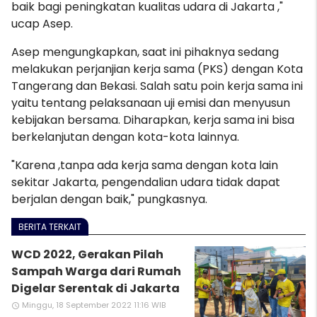
baik bagi peningkatan kualitas udara di Jakarta ,"
ucap Asep.
Asep mengungkapkan, saat ini pihaknya sedang
melakukan perjanjian kerja sama (PKS) dengan Kota
Tangerang dan Bekasi. Salah satu poin kerja sama ini
yaitu tentang pelaksanaan uji emisi dan menyusun
kebijakan bersama. Diharapkan, kerja sama ini bisa
berkelanjutan dengan kota-kota lainnya.
"Karena ,tanpa ada kerja sama dengan kota lain
sekitar Jakarta, pengendalian udara tidak dapat
berjalan dengan baik," pungkasnya.
BERITA TERKAIT
WCD 2022, Gerakan Pilah
Sampah Warga dari Rumah
Digelar Serentak di Jakarta
Minggu, 18 September 2022 11:16 WIB
access_time