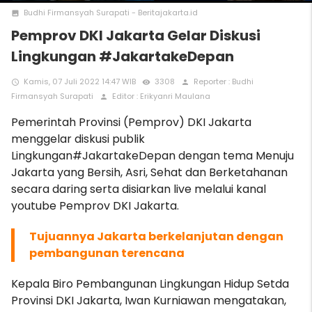
Budhi Firmansyah Surapati - Beritajakarta.id
photo
Pemprov DKI Jakarta Gelar Diskusi
Lingkungan #JakartakeDepan
Kamis, 07 Juli 2022 14:47 WIB
3308
Reporter : Budhi
access_time
remove_red_eye
person
Firmansyah Surapati
Editor : Erikyanri Maulana
person
Pemerintah Provinsi (Pemprov) DKI Jakarta
menggelar diskusi publik
Lingkungan#JakartakeDepan dengan tema Menuju
Jakarta yang Bersih, Asri, Sehat dan Berketahanan
secara daring serta disiarkan live melalui kanal
youtube Pemprov DKI Jakarta.
Tujuannya Jakarta berkelanjutan dengan
pembangunan terencana
Kepala Biro Pembangunan Lingkungan Hidup Setda
Provinsi DKI Jakarta, Iwan Kurniawan mengatakan,