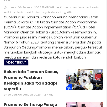
Jumat, 06 Februari 2026 15:05 WIB
Kameramen : Yoanna Alverina
access_time
videocam
Editor : Mohamad Ardimansyah Mulyadi
619
video_call
person
Gubernur DKI Jakarta, Pramono Anung menghadiri Serah
Terima Jakarta C-40 Urban Climate Action Programme
(UCAP)-Climate Action Implementation (CAI), di Hotel
Mandarin Oriental, Jakarta Pusat.Dalam kesempatan ini,
Pramono juga resmi mengeluarkan Peraturan Gubernur
Nomor 5 Tahun 2026, tentang Efisiensi Energi dan Air pada
Bangunan Gedung.Pramono menjelaskan, pergub tersebut
merupakan langkah strategis untuk menghadapi dampak
perubahan iklim dan realisasi kota rendah karbon.
VIDEO TERKAIT
Belum Ada Temuan Kasus,
play_circle_filled
Pramono Pastikan
Kesiapan Jakarta Hadapi
Superflu
Selasa, 06 Januari 2026 14:57 WIB
access_time
Pramono Berharap Persija