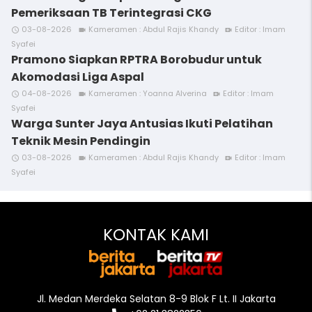
Pemeriksaan TB Terintegrasi CKG
03-08-2026
Kameramen : Abdul Rajis Khandy
Editor : Imam
access_time
videocam
video_call
Syafei
Pramono Siapkan RPTRA Borobudur untuk
Akomodasi Liga Aspal
04-08-2026
Kameramen : Yoanna Alverina
Editor : Imam
access_time
videocam
video_call
Syafei
Warga Sunter Jaya Antusias Ikuti Pelatihan
Teknik Mesin Pendingin
03-08-2026
Kameramen : Abdul Rajis Khandy
Editor : Imam
access_time
videocam
video_call
Syafei
KONTAK KAMI
Jl. Medan Merdeka Selatan 8-9 Blok F Lt. II Jakarta