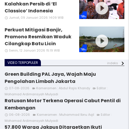
play_circle_filled
Kalahkan Persib di ‘El
Classico’ Indonesia
Jumat, 09 Januari 2026 14:09 WIB
access_time
Perkuat Mitigasi Banjir,
play_circle_filled
Pramono Resmikan Waduk
Cilangkap Batu Licin
Senin, 12 Januari 2026 15:19 WIB
access_time
VIDEO TERPOPULER
indeks
Green Building PAL Jaya, Wajah Maju
Pengolahan Limbah Jakarta
07-08-2026
Kameramen : Abdul Rajis Khandy
Editor :
access_time
videocam
video_call
Mohamad Ardimansyah Mulyadi
Ratusan Motor Terkena Operasi Cabut Pentil di
Kembangan
06-08-2026
Kameramen : Muhammad Ibnu Aqil
Editor :
access_time
videocam
video_call
Mohamad Ardimansyah Mulyadi
57.800 Warga Jakpus Ditargetkan Ikuti