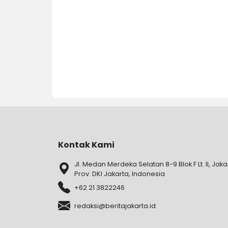
Kontak Kami
Jl. Medan Merdeka Selatan 8-9 Blok F Lt. II, Jaka
Prov. DKI Jakarta, Indonesia
+62 21 3822246
redaksi@beritajakarta.id