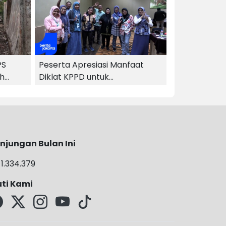
PS
Peserta Apresiasi Manfaat
ah
Diklat KPPD untuk
Kembangkan Potensi
njungan Bulan Ini
1.334.379
uti Kami