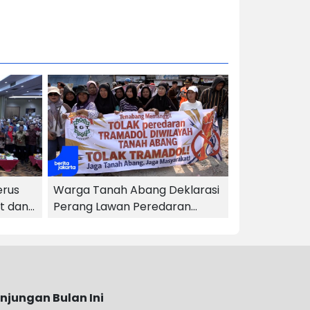
erus
Warga Tanah Abang Deklarasi
t dan
Perang Lawan Peredaran
Tramadol Ilegal
njungan Bulan Ini