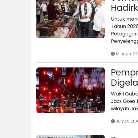
Hadir
Untuk mend
Tahun 2026
Petogogan,
Penyelengg
Minggu, 02
Pempr
Digela
Wakil Gube
Jazz Goes 
wilayah Ja
Jumat, 31 J