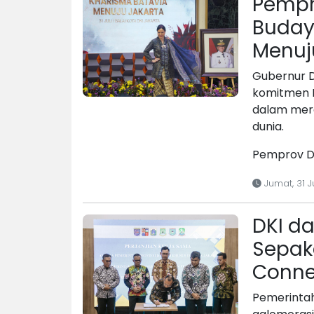
Pempr
Buday
Menuj
Gubernur 
komitmen P
dalam mera
dunia.
Pemprov DK
Jumat, 31 J
DKI d
Sepak
Conne
Pemerintah