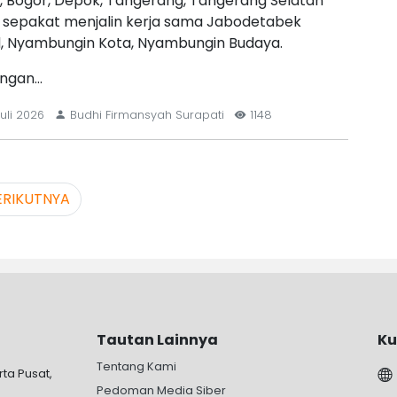
, Bogor, Depok, Tangerang, Tangerang Selatan
, sepakat menjalin kerja sama Jabodetabek
, Nyambungin Kota, Nyambungin Budaya.
ngan…
uli 2026
Budhi Firmansyah Surapati
1148
ERIKUTNYA
Tautan Lainnya
Ku
Tentang Kami
rta Pusat,
Pedoman Media Siber