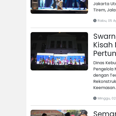
Jakarta Ut
Tirem, Jal
Rabu, 05 A
Swarn
Kisah
Pertu
Dinas Kebu
Pengelola 
dengan Tea
Rekonstruk
Keemasan
Minggu, 02
Semara