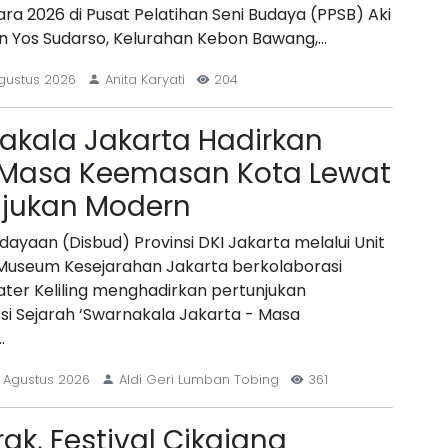
ara 2026 di Pusat Pelatihan Seni Budaya (PPSB) Aki
an Yos Sudarso, Kelurahan Kebon Bawang,…
gustus 2026
Anita Karyati
204
akala Jakarta Hadirkan
 Masa Keemasan Kota Lewat
njukan Modern
dayaan (Disbud) Provinsi DKI Jakarta melalui Unit
Museum Kesejarahan Jakarta berkolaborasi
ter Keliling menghadirkan pertunjukan
si Sejarah ‘Swarnakala Jakarta - Masa
…
 Agustus 2026
Aldi Geri Lumban Tobing
361
k, Festival Cikajang