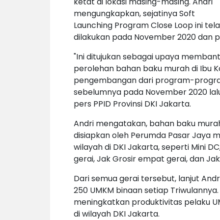
ketat di lokasi masing-masing. Andri
mengungkapkan, sejatinya Soft
Launching Program Close Loop ini tel
dilakukan pada November 2020 dan 
"Ini ditujukan sebagai upaya memba
perolehan bahan baku murah di Ibu 
pengembangan dari program-prog
sebelumnya pada November 2020 lalu," 
pers PPID Provinsi DKI Jakarta.
Andri mengatakan, bahan baku murah
disiapkan oleh Perumda Pasar Jaya mel
wilayah di DKI Jakarta, seperti Mini DC
gerai, Jak Grosir empat
gerai, dan Jak
Dari semua gerai tersebut, lanjut An
250 UMKM binaan setiap Triwulannya.
meningkatkan produktivitas pelaku U
di wilayah DKI Jakarta.