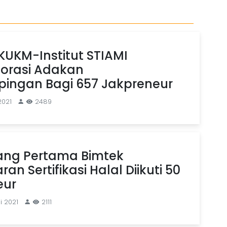
KUKM-Institut STIAMI
borasi Adakan
ingan Bagi 657 Jakpreneur
2021
2489
ng Pertama Bimtek
an Sertifikasi Halal Diikuti 50
eur
i 2021
2111