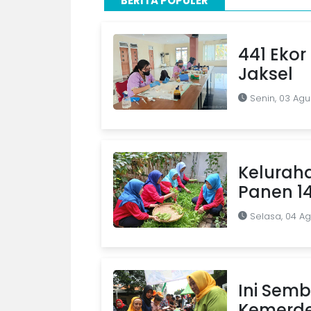
BERITA POPULER
441 Ekor 
Jaksel
Senin, 03 Agu
Kelurah
Panen 1
Selasa, 04 A
Ini Semb
Kemerde