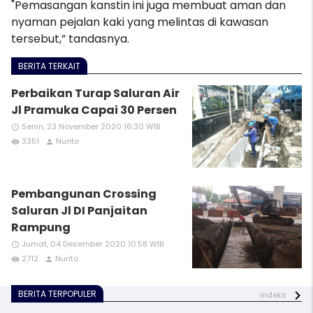
"Pemasangan kanstin ini juga membuat aman dan
nyaman pejalan kaki yang melintas di kawasan
tersebut,” tandasnya.
BERITA TERKAIT
Perbaikan Turap Saluran Air
Jl Pramuka Capai 30 Persen
Senin, 23 November 2020 16:30 WIB
access_time
3351
Nurito
remove_red_eye
person
Pembangunan Crossing
Saluran Jl DI Panjaitan
Rampung
Jumat, 04 Desember 2020 10:58 WIB
access_time
2712
Nurito
remove_red_eye
person
BERITA TERPOPULER
indeks