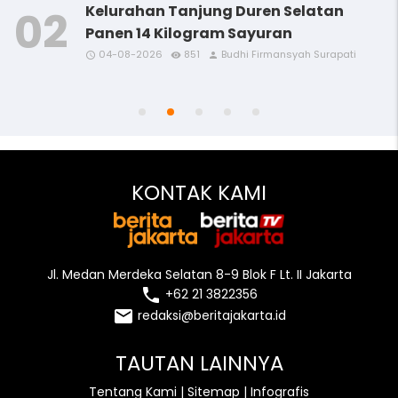
Kelurahan Tanjung Duren Selatan
Panen 14 Kilogram Sayuran
04-08-2026
851
Budhi Firmansyah Surapati
access_time
access_time
access_time
access_time
remove_red_eye
remove_red_eye
remove_red_eye
remove_red_eye
person
person
person
person
access_time
remove_red_eye
person
KONTAK KAMI
Jl. Medan Merdeka Selatan 8-9 Blok F Lt. II Jakarta
local_phone
+62 21 3822356
email
redaksi@beritajakarta.id
TAUTAN LAINNYA
Tentang Kami
|
Sitemap
|
Infografis