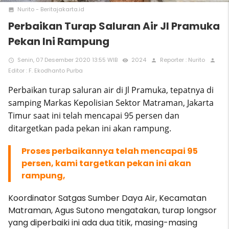
Nurito - Beritajakarta.id
photo
Perbaikan Turap Saluran Air Jl Pramuka
Pekan Ini Rampung
Senin, 07 Desember 2020 13:55 WIB
2024
Reporter : Nurito
access_time
remove_red_eye
person
person
Editor : F. Ekodhanto Purba
Perbaikan turap saluran air di Jl Pramuka, tepatnya di
samping Markas Kepolisian Sektor Matraman, Jakarta
Timur saat ini telah mencapai 95 persen dan
ditargetkan pada pekan ini akan rampung.
Proses perbaikannya telah mencapai 95
persen, kami targetkan pekan ini akan
rampung,
Koordinator Satgas Sumber Daya Air, Kecamatan
Matraman, Agus Sutono mengatakan, turap longsor
yang diperbaiki ini ada dua titik, masing-masing