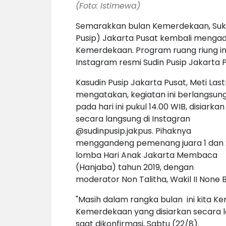
(Foto: Istimewa)
Semarakkan bulan Kemerdekaan, Suku
Pusip) Jakarta Pusat kembali mengad
Kemerdekaan. Program ruang riung ini
Instagram resmi Sudin Pusip Jakarta P
Kasudin Pusip Jakarta Pusat, Meti Last
mengatakan, kegiatan ini berlangsun
pada hari ini pukul 14.00 WIB, disiarkan
secara langsung di Instagran
@sudinpusip.jakpus. Pihaknya
menggandeng pemenang juara 1 dan 
lomba Hari Anak Jakarta Membaca
(Hanjaba) tahun 2019, dengan
moderator Non Talitha, Wakil II None 
"Masih dalam rangka bulan ini kita Ke
Kemerdekaan yang disiarkan secara la
saat dikonfirmasi, Sabtu (22/8).