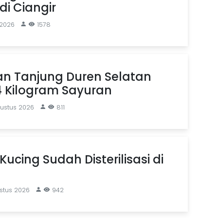
i Ciangir
 2026
1578
an Tanjung Duren Selatan
4 Kilogram Sayuran
gustus 2026
811
Kucing Sudah Disterilisasi di
stus 2026
942