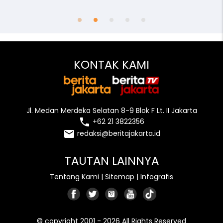
access_time
remove_red_eye
person
KONTAK KAMI
Jl. Medan Merdeka Selatan 8-9 Blok F Lt. II Jakarta
local_phone
+62 21 3822356
email
redaksi@beritajakarta.id
TAUTAN LAINNYA
Tentang Kami
|
Sitemap
|
Infografis
© copyright 2001 - 2026 All Rights Reserved