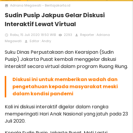
Adriana Megawati - Beritajakarta.id
photo
Sudin Pusip Jakpus Gelar Diskusi
Interaktif Lewat Virtual
Rabu, 15 Juli 2020 18:50 WIB
2293
Reporter : Adriana
access_time
remove_red_eye
person
Megawati
Editor : Andry
person
Suku Dinas Perpustakaan dan Kearsipan
(Sudin
Pusip) Jakarta Pusat kembali menggelar diskusi
interaktif secara virtual dalam program Ruang Riung.
Diskusi ini untuk memberikan wadah dan
pengetahuan kepada masyarakat meski
dalam kondisi pandemi
Kali ini diskusi interaktif digelar dalam rangka
memperingati Hari Anak Nasional yang jatuh pada 23
Juli 2020.
Kepala Sudin Pusip Jakarta Pusat, Meti Lastri