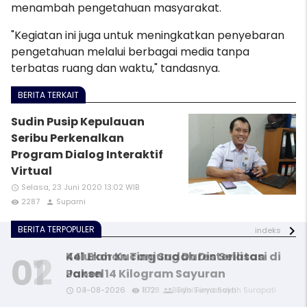
menambah pengetahuan masyarakat.
"Kegiatan ini juga untuk meningkatkan penyebaran
pengetahuan melalui berbagai media tanpa
terbatas ruang dan waktu," tandasnya.
BERITA TERKAIT
Sudin Pusip Kepulauan
Seribu Perkenalkan
Program Dialog Interaktif
Virtual
Selasa, 23 Juni 2020 13:02 WIB
access_time
2287
Suparni
remove_red_eye
person
BERITA TERPOPULER
indeks
441 Ekor Kucing Sudah Disterilisasi di
Kelurahan Tanjung Duren Selatan
Jaksel
Panen 14 Kilogram Sayuran
03-08-2026
04-08-2026
1028
872
Budhi Firmansyah Surapati
Tiyo Surya Sakti
access_time
access_time
access_time
access_time
remove_red_eye
remove_red_eye
remove_red_eye
remove_red_eye
person
person
person
person