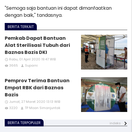
"Semoga saja bantuan ini dapat dimanfaatkan
dengan baik," tand
asnya.
BERITA TERKAIT
Pemkab Dapat Bantuan
Alat Sterilisasi Tubuh dari
Baznas Bazis DKI
Rabu, 01 April 2020 19:47 WIB
access_time
3665
Suparni
remove_red_eye
person
Pemprov Terima Bantuan
Empat RBK dari Baznas
Bazis
Jumat, 27 Maret 2020 13:13 WIB
access_time
3220
TP Moan Simanjuntak
remove_red_eye
person
BERITA TERPOPULER
indeks