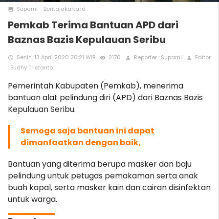
Suparni - Beritajakarta.id
photo
Pemkab Terima Bantuan APD dari
Baznas Bazis Kepulauan Seribu
Senin, 13 April 2020 20:21 WIB
2170
Reporter : Suparni
Editor
access_time
remove_red_eye
person
person
: Budhy Tristanto
Pemerintah Kabupaten (Pemkab), menerima
bantuan alat pelindung diri (APD) dari Baznas Bazis
Kepulauan Seribu.
Semoga saja bantuan ini dapat
dimanfaatkan dengan baik,
Bantuan yang diterima berupa masker dan baju
pelindung untuk petugas pemakaman serta anak
buah kapal, serta masker kain dan cairan disinfektan
untuk warga.