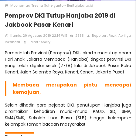
Mochamad Tresna Suheryanto - Beritajakarta.id
photo
Pemprov DKI Tutup Hanjaba 2019 di
Jakbook Pasar Kenari
Kamis, 29 Agustus 2019 22:14 WIB
2888
Reporter : Rezki Apriliya
access_time
remove_red_eye
person
Iskandar
Editor : Andry
person
Pemerintah Provinsi (Pemprov) DKI Jakarta menutup acara
Hari Anak Jakarta Membaca (Hanjaba) tingkat provinsi DKI
yang telah digelar sejak (27/8) lalu di Jakbook Pasar Buku
Kenari, Jalan Salemba Raya, Kenari, Senen, Jakarta Pusat.
Membaca merupakan pintu mencapai
kemajuan,
Selain dihadiri para pejabat DKI, penutupan Hanjaba juga
diramaikan kehadiran murid-murid PAUD, SD, SMP,
SMA/SMK, Sekolah Luar Biasa (SLB) hingga kelompok-
kelompok taman bacaan masyarakat.