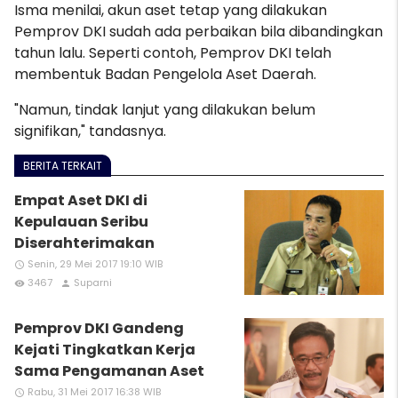
Isma menilai, akun aset tetap yang dilakukan
Pemprov DKI sudah ada perbaikan bila dibandingkan
tahun lalu. Seperti contoh, Pemprov DKI telah
membentuk Badan Pengelola Aset Daerah
.
"Namun, tindak lanjut yang dilakukan belum
signifikan," tandasnya.
BERITA TERKAIT
Empat Aset DKI di
Kepulauan Seribu
Diserahterimakan
Senin, 29 Mei 2017 19:10 WIB
access_time
3467
Suparni
remove_red_eye
person
Pemprov DKI Gandeng
Kejati Tingkatkan Kerja
Sama Pengamanan Aset
Rabu, 31 Mei 2017 16:38 WIB
access_time