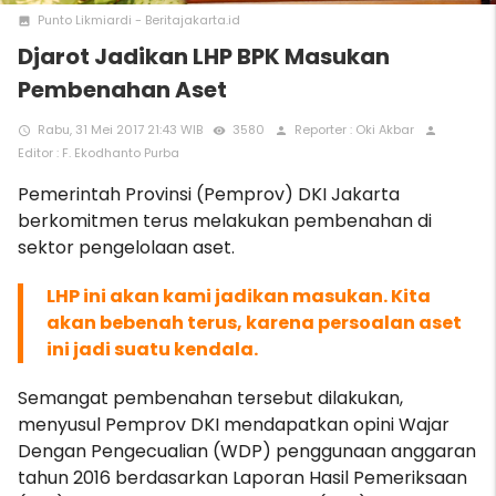
Punto Likmiardi - Beritajakarta.id
photo
Djarot Jadikan LHP BPK Masukan
Pembenahan Aset
Rabu, 31 Mei 2017 21:43 WIB
3580
Reporter : Oki Akbar
access_time
remove_red_eye
person
person
Editor : F. Ekodhanto Purba
Pemerintah Provinsi (Pemprov) DKI Jakarta
berkomitmen terus melakukan pembenahan di
sektor pengelolaan aset.
LHP ini akan kami jadikan masukan. Kita
akan bebenah terus, karena persoalan aset
ini jadi suatu kendala.
Semangat pembenahan tersebut dilakukan,
menyusul Pemprov DKI mendapatkan opini Wajar
Dengan Pengecualian (WDP) penggunaan anggaran
tahun 2016 berdasarkan Laporan Hasil Pemeriksaan