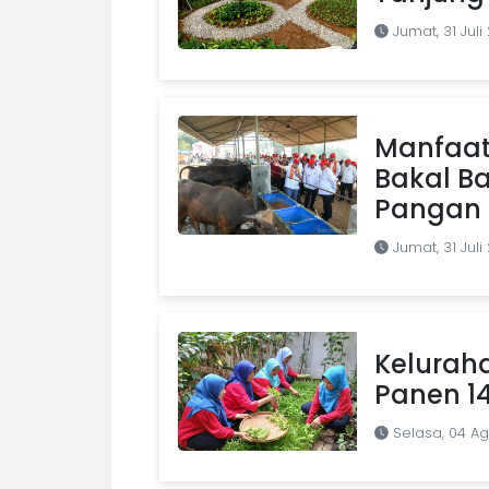
Jumat, 31 Juli
Manfaat
Bakal B
Pangan d
Jumat, 31 Juli
Kelurah
Panen 1
Selasa, 04 A