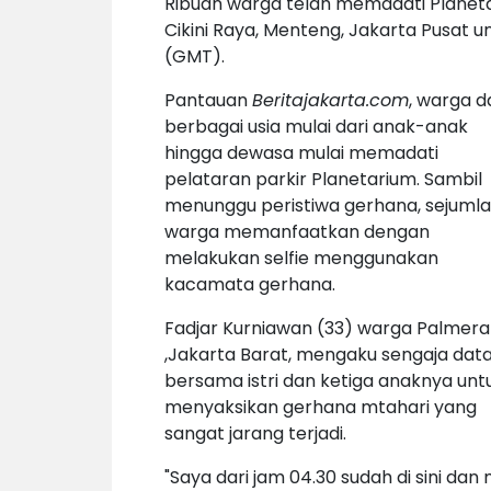
Ribuan warga telah memadati Planeta
Cikini Raya, Menteng, Jakarta Pusat 
(GMT).
Pantauan
Beritajakarta.com
, warga d
berbagai usia mulai dari anak-anak
hingga dewasa mulai memadati
pelataran parkir Planetarium. Sambil
menunggu peristiwa gerhana, sejuml
warga memanfaatkan dengan
melakukan selfie menggunakan
kacamata gerhana.
Fadjar Kurniawan (33) warga Palmer
,Jakarta Barat, mengaku sengaja dat
bersama istri dan ketiga anaknya unt
menyaksikan gerhana mtahari yang
sangat jarang terjadi.
"Saya dari jam 04.30 sudah di sini d