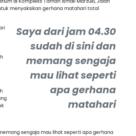
rium di Kompleks Taman Ismail Marzuki, Jalan
untuk menyaksikan gerhana matahari total
ari
Saya dari jam 04.30
sudah di sini dan
ah
memang sengaja
mau lihat seperti
apa gerhana
ah
ang
matahari
uk
an memang sengaja mau lihat seperti apa gerhana