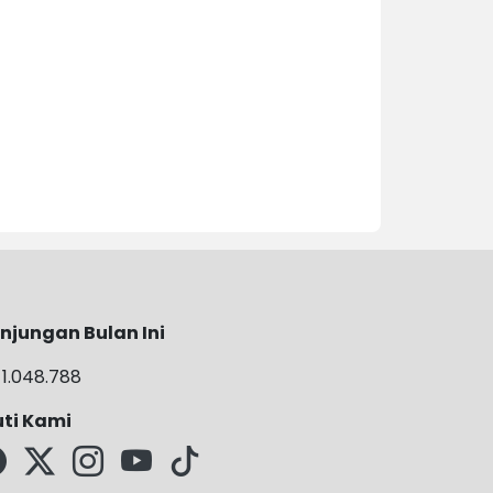
njungan Bulan Ini
1.048.788
uti Kami