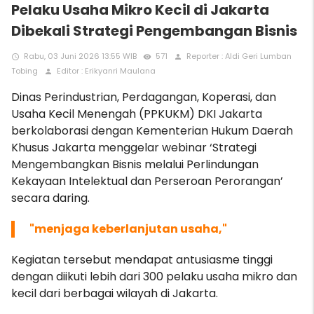
Pelaku Usaha Mikro Kecil di Jakarta
Dibekali Strategi Pengembangan Bisnis
Rabu, 03 Juni 2026 13:55 WIB
571
Reporter : Aldi Geri Lumban
access_time
remove_red_eye
person
Tobing
Editor : Erikyanri Maulana
person
Dinas Perindustrian, Perdagangan, Koperasi, dan
Usaha Kecil Menengah (PPKUKM) DKI Jakarta
berkolaborasi dengan Kementerian Hukum Daerah
Khusus Jakarta menggelar webinar ‘Strategi
Mengembangkan Bisnis melalui Perlindungan
Kekayaan Intelektual dan Perseroan Perorangan’
secara daring.
"menjaga keberlanjutan usaha,"
Kegiatan tersebut mendapat antusiasme tinggi
dengan diikuti lebih dari 300 pelaku usaha mikro dan
kecil dari berbagai wilayah di Jakarta.