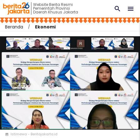
Website Berita Resmi
search
menu
Pemerintah Provinsi
Daerah Khusus Jakarta
Beranda
Ekonomi
Istimewa - Beritajakarta.id
photo