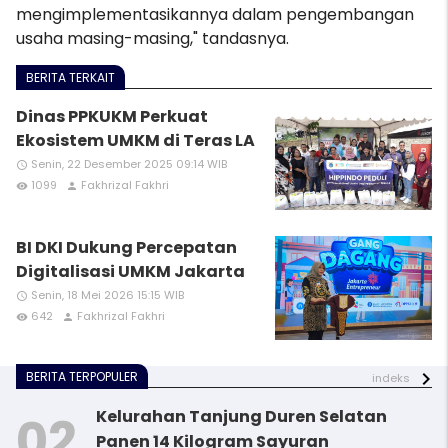
mengimplementasikannya dalam pengembangan
usaha masing-masing," tandasnya.
BERITA TERKAIT
Dinas PPKUKM Perkuat
Ekosistem UMKM di Teras LA
Senin, 22 Desember 2025 09:14 WIB
access_time
1099
Fakhrizal Fakhri
remove_red_eye
person
BI DKI Dukung Percepatan
Digitalisasi UMKM Jakarta
Senin, 18 Mei 2026 15:15 WIB
access_time
642
Fakhrizal Fakhri
remove_red_eye
person
BERITA TERPOPULER
indeks
Kelurahan Tanjung Duren Selatan
Panen 14 Kilogram Sayuran